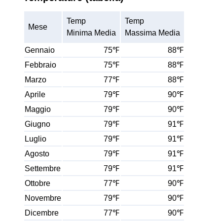
Temp
Temp
Mese
Minima Media
Massima Media
Gennaio
75℉
88℉
Febbraio
75℉
88℉
Marzo
77℉
88℉
Aprile
79℉
90℉
Maggio
79℉
90℉
Giugno
79℉
91℉
Luglio
79℉
91℉
Agosto
79℉
91℉
Settembre
79℉
91℉
Ottobre
77℉
90℉
Novembre
79℉
90℉
Dicembre
77℉
90℉