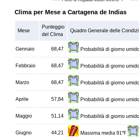
Clima per Mese a Cartagena de Indias
Punteggio
Mese
Quadro Generale delle Condizi
del Clima
Gennaio
68,47
Probabilità di giorno umi
Febbraio
68,47
Probabilità di giorno umi
Marzo
68,47
Probabilità di giorno umi
Aprile
57,84
Probabilità di giorno umi
Maggio
51,14
Probabilità di giorno umi
Giugno
44,21
Massima media 91℉