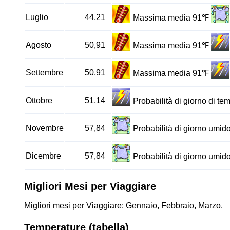
Luglio
44,21
Massima media 91℉
Agosto
50,91
Massima media 91℉
Settembre
50,91
Massima media 91℉
Ottobre
51,14
Probabilità di giorno di t
Novembre
57,84
Probabilità di giorno umi
Dicembre
57,84
Probabilità di giorno umi
Migliori Mesi per Viaggiare
Migliori mesi per Viaggiare: Gennaio, Febbraio, Marzo.
Temperature (tabella)