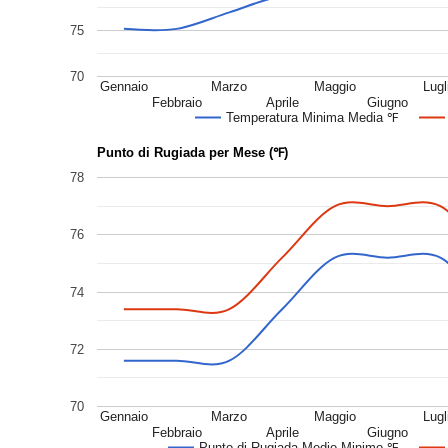
75
70
Gennaio
Marzo
Maggio
Lugl
Febbraio
Aprile
Giugno
Temperatura Minima Media ℉
Punto di Rugiada per Mese (℉)
78
76
74
72
70
Gennaio
Marzo
Maggio
Lugl
Febbraio
Aprile
Giugno
Punto di Rugiada Medio Minimo ℉