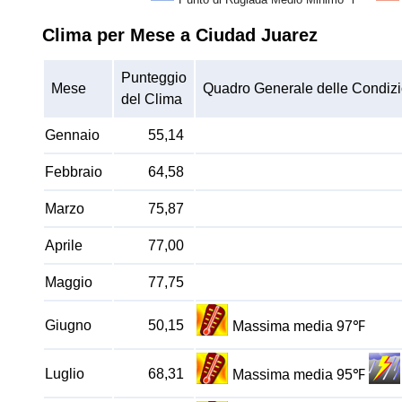
Clima per Mese a Ciudad Juarez
Punteggio
Mese
Quadro Generale delle Condizi
del Clima
Gennaio
55,14
Febbraio
64,58
Marzo
75,87
Aprile
77,00
Maggio
77,75
Giugno
50,15
Massima media 97℉
Luglio
68,31
Massima media 95℉