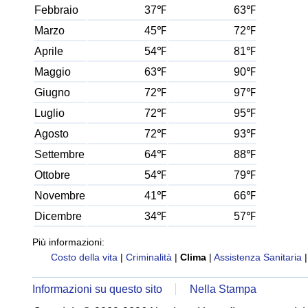
Febbraio
37℉
63℉
Marzo
45℉
72℉
Aprile
54℉
81℉
Maggio
63℉
90℉
Giugno
72℉
97℉
Luglio
72℉
95℉
Agosto
72℉
93℉
Settembre
64℉
88℉
Ottobre
54℉
79℉
Novembre
41℉
66℉
Dicembre
34℉
57℉
Più informazioni:
Costo della vita
|
Criminalità
|
Clima
|
Assistenza Sanitaria
Informazioni su questo sito
Nella Stampa