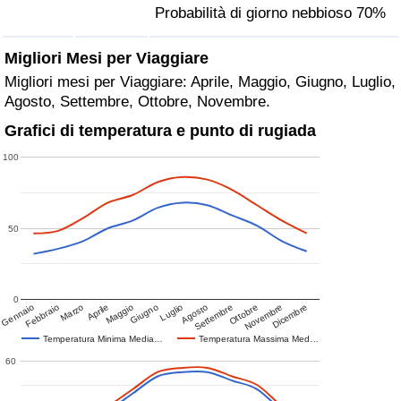
Probabilità di giorno nebbioso 70%
Migliori Mesi per Viaggiare
Migliori mesi per Viaggiare: Aprile, Maggio, Giugno, Luglio,
Agosto, Settembre, Ottobre, Novembre.
Grafici di temperatura e punto di rugiada
100
50
0
Gennaio
Febbraio
Marzo
Aprile
Maggio
Giugno
Luglio
Agosto
Settembre
Ottobre
Novembre
Dicembre
Temperatura Minima Media…
Temperatura Massima Med…
60