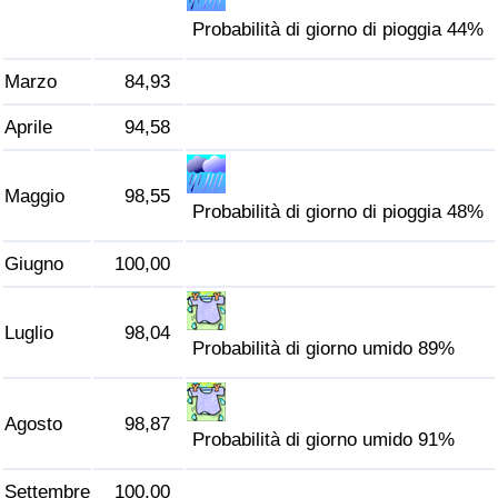
Traffico
Probabilità di giorno di pioggia 44%
Indice del Traffico
Marzo
84,93
Aprile
94,58
Indice del traffico (Corrente)
Indice del traffico per Nazione
Maggio
98,55
Probabilità di giorno di pioggia 48%
Giugno
100,00
Luglio
98,04
Probabilità di giorno umido 89%
Agosto
98,87
Probabilità di giorno umido 91%
Settembre
100,00