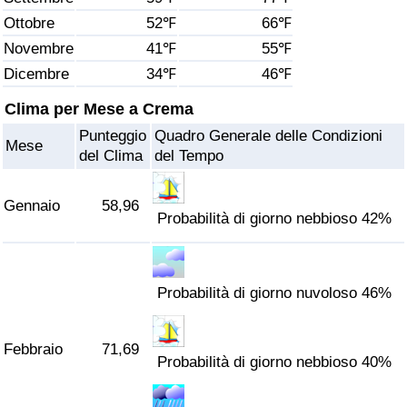
Ottobre
52℉
66℉
Assistenza Sanitaria
Novembre
41℉
55℉
Dicembre
34℉
46℉
Indice dell’Assistenza Sanitaria (Corrente)
Clima per Mese a Crema
Indice dell’Assistenza Sanitaria
Punteggio
Quadro Generale delle Condizioni
Mese
del Clima
del Tempo
Indice dell’Assistenza Sanitaria per
Nazione
Gennaio
58,96
Probabilità di giorno nebbioso 42%
Inquinamento
Indice dell’Inquinamento (Corrente)
Probabilità di giorno nuvoloso 46%
Indice di inquinamento
Febbraio
71,69
Probabilità di giorno nebbioso 40%
Indice dell’Inquinamento per Nazione