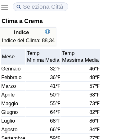
Clima a Crema
Costo della vita
Prezzi degli immobili
Qualità della Vita
Indice
Indice Del Costo Della Vita (corrente)
Indice del Prezzo delle Case (Corrente)
Indice della Qualità della Vita
Indice del Clima:
88,34
Temp
Temp
Indice Del Costo Della Vita
Indice del Prezzo delle Case
Indice della Qualità della Vita (Corrente)
Mese
Minima Media
Massima Media
Gennaio
32℉
46℉
Indice del Costo della Vita per Nazione
Indice del Prezzo delle Case per Nazione
Indice della qualità della vita per Paese
Febbraio
36℉
48℉
Marzo
41℉
57℉
ad Aqaba
Criminalità
Aprile
50℉
68℉
Indice del Tasso di Criminalità (Corrente)
Maggio
55℉
73℉
Giugno
64℉
82℉
Indice della Criminalità
Luglio
68℉
86℉
Agosto
66℉
84℉
Indice di criminalità per paese
Settembre
59℉
77℉