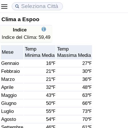
Clima a Espoo
Costo della vita
Prezzi degli immobili
Qualità della Vita
Indice
Indice Del Costo Della Vita (corrente)
Indice del Prezzo delle Case (Corrente)
Indice della Qualità della Vita
Indice del Clima:
59,49
Temp
Temp
Indice Del Costo Della Vita
Indice del Prezzo delle Case
Indice della Qualità della Vita (Corrente)
Mese
Minima Media
Massima Media
Gennaio
16℉
27℉
Indice del Costo della Vita per Nazione
Indice del Prezzo delle Case per Nazione
Indice della qualità della vita per Paese
Febbraio
21℉
30℉
Marzo
21℉
36℉
ad Aqaba
Criminalità
Aprile
32℉
48℉
Indice del Tasso di Criminalità (Corrente)
Maggio
43℉
63℉
Giugno
50℉
66℉
Indice della Criminalità
Luglio
55℉
73℉
Agosto
54℉
70℉
Indice di criminalità per paese
Settembre
46℉
61℉