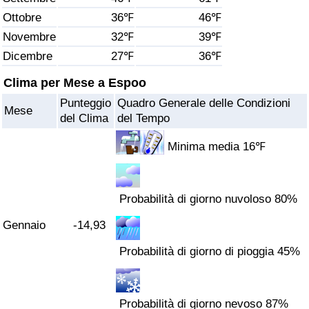
Ottobre
36℉
46℉
Assistenza Sanitaria
Novembre
32℉
39℉
Dicembre
27℉
36℉
Indice dell’Assistenza Sanitaria (Corrente)
Clima per Mese a Espoo
Indice dell’Assistenza Sanitaria
Punteggio
Quadro Generale delle Condizioni
Mese
del Clima
del Tempo
Indice dell’Assistenza Sanitaria per
Nazione
Minima media 16℉
Inquinamento
Probabilità di giorno nuvoloso 80%
Indice dell’Inquinamento (Corrente)
Gennaio
-14,93
Probabilità di giorno di pioggia 45%
Indice di inquinamento
Indice dell’Inquinamento per Nazione
Probabilità di giorno nevoso 87%