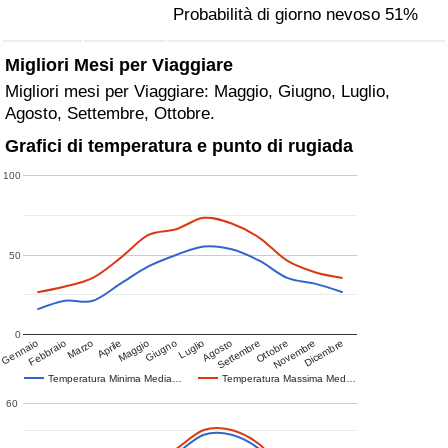
Probabilità di giorno nevoso 51%
Migliori Mesi per Viaggiare
Migliori mesi per Viaggiare: Maggio, Giugno, Luglio,
Agosto, Settembre, Ottobre.
Grafici di temperatura e punto di rugiada
100
50
0
Gennaio
Febbraio
Marzo
Aprile
Maggio
Giugno
Luglio
Agosto
Settembre
Ottobre
Novembre
Dicembre
Temperatura Minima Media…
Temperatura Massima Med…
60