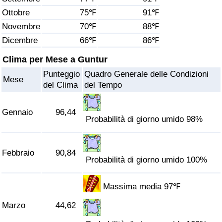
Ottobre
75℉
91℉
Assistenza Sanitaria
Novembre
70℉
88℉
Dicembre
66℉
86℉
Indice dell’Assistenza Sanitaria (Corrente)
Clima per Mese a Guntur
Indice dell’Assistenza Sanitaria
Punteggio
Quadro Generale delle Condizioni
Mese
del Clima
del Tempo
Indice dell’Assistenza Sanitaria per
Nazione
Gennaio
96,44
Probabilità di giorno umido 98%
Inquinamento
Febbraio
90,84
Indice dell’Inquinamento (Corrente)
Probabilità di giorno umido 100%
Indice di inquinamento
Massima media 97℉
Marzo
44,62
Indice dell’Inquinamento per Nazione