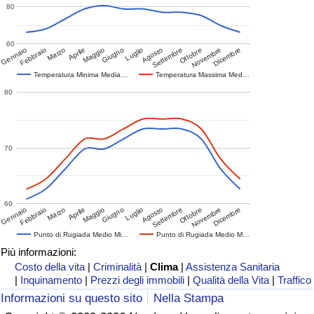
80
60
Gennaio
Febbraio
Marzo
Aprile
Maggio
Giugno
Luglio
Agosto
Settembre
Ottobre
Novembre
Dicembre
Temperatura Minima Media…
Temperatura Massima Med…
80
70
60
Gennaio
Febbraio
Marzo
Aprile
Maggio
Giugno
Luglio
Agosto
Settembre
Ottobre
Novembre
Dicembre
Punto di Rugiada Medio Mi…
Punto di Rugiada Medio M…
Più informazioni:
Costo della vita
|
Criminalità
|
Clima
|
Assistenza Sanitaria
|
Inquinamento
|
Prezzi degli immobili
|
Qualità della Vita
|
Traffico
Informazioni su questo sito
Nella Stampa