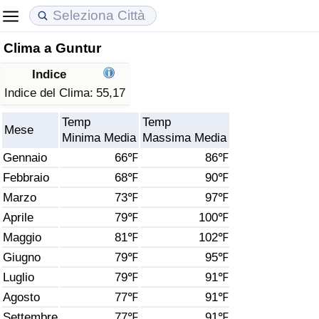
Clima a Guntur
Costo della vita
Prezzi degli immobili
Qualità della Vita
Indice
Indice Del Costo Della Vita (corrente)
Indice del Prezzo delle Case (Corrente)
Indice della Qualità della Vita
Indice del Clima:
55,17
Temp
Temp
Indice Del Costo Della Vita
Indice del Prezzo delle Case
Indice della Qualità della Vita (Corrente)
Mese
Minima Media
Massima Media
Gennaio
66℉
86℉
Indice del Costo della Vita per Nazione
Indice del Prezzo delle Case per Nazione
Indice della qualità della vita per Paese
Febbraio
68℉
90℉
Marzo
73℉
97℉
ad Aqaba
Criminalità
Aprile
79℉
100℉
Indice del Tasso di Criminalità (Corrente)
Maggio
81℉
102℉
Giugno
79℉
95℉
Indice della Criminalità
Luglio
79℉
91℉
Agosto
77℉
91℉
Indice di criminalità per paese
Settembre
77℉
91℉