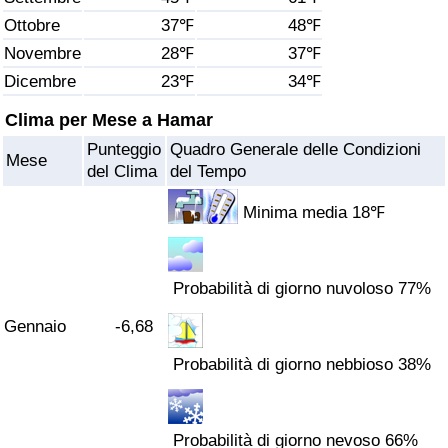
Ottobre
37℉
48℉
Assistenza Sanitaria
Novembre
28℉
37℉
Dicembre
23℉
34℉
Indice dell’Assistenza Sanitaria (Corrente)
Clima per Mese a Hamar
Indice dell’Assistenza Sanitaria
Punteggio
Quadro Generale delle Condizioni
Mese
del Clima
del Tempo
Indice dell’Assistenza Sanitaria per
Nazione
Minima media 18℉
Inquinamento
Probabilità di giorno nuvoloso 77%
Indice dell’Inquinamento (Corrente)
Gennaio
-6,68
Probabilità di giorno nebbioso 38%
Indice di inquinamento
Indice dell’Inquinamento per Nazione
Probabilità di giorno nevoso 66%