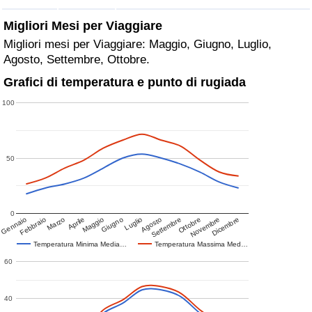
Migliori Mesi per Viaggiare
Migliori mesi per Viaggiare: Maggio, Giugno, Luglio,
Agosto, Settembre, Ottobre.
Grafici di temperatura e punto di rugiada
100
50
0
Gennaio
Febbraio
Marzo
Aprile
Maggio
Giugno
Luglio
Agosto
Settembre
Ottobre
Novembre
Dicembre
Temperatura Minima Media…
Temperatura Massima Med…
60
40