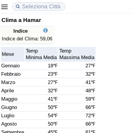
Clima a Hamar
Costo della vita
Prezzi degli immobili
Qualità della Vita
Indice
Indice Del Costo Della Vita (corrente)
Indice del Prezzo delle Case (Corrente)
Indice della Qualità della Vita
Indice del Clima:
59,06
Temp
Temp
Indice Del Costo Della Vita
Indice del Prezzo delle Case
Indice della Qualità della Vita (Corrente)
Mese
Minima Media
Massima Media
Gennaio
18℉
27℉
Indice del Costo della Vita per Nazione
Indice del Prezzo delle Case per Nazione
Indice della qualità della vita per Paese
Febbraio
23℉
32℉
Marzo
27℉
41℉
ad Aqaba
Criminalità
Aprile
32℉
48℉
Indice del Tasso di Criminalità (Corrente)
Maggio
41℉
59℉
Giugno
50℉
66℉
Indice della Criminalità
Luglio
54℉
72℉
Agosto
50℉
66℉
Indice di criminalità per paese
Settembre
45℉
61℉