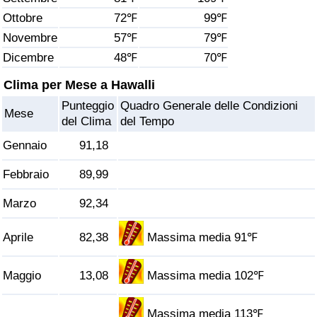
Ottobre
72℉
99℉
Assistenza Sanitaria
Novembre
57℉
79℉
Dicembre
48℉
70℉
Indice dell’Assistenza Sanitaria (Corrente)
Clima per Mese a Hawalli
Indice dell’Assistenza Sanitaria
Punteggio
Quadro Generale delle Condizioni
Mese
del Clima
del Tempo
Indice dell’Assistenza Sanitaria per
Gennaio
91,18
Nazione
Febbraio
89,99
Inquinamento
Marzo
92,34
Indice dell’Inquinamento (Corrente)
Aprile
82,38
Massima media 91℉
Indice di inquinamento
Maggio
13,08
Massima media 102℉
Indice dell’Inquinamento per Nazione
Massima media 113℉