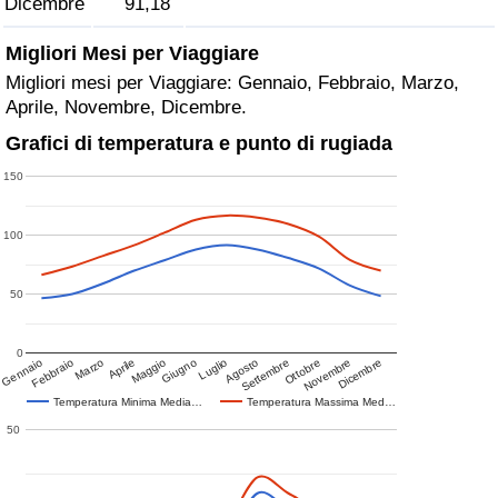
Dicembre
91,18
Migliori Mesi per Viaggiare
Migliori mesi per Viaggiare: Gennaio, Febbraio, Marzo,
Aprile, Novembre, Dicembre.
Grafici di temperatura e punto di rugiada
150
100
50
0
Gennaio
Febbraio
Marzo
Aprile
Maggio
Giugno
Luglio
Agosto
Settembre
Ottobre
Novembre
Dicembre
Temperatura Minima Media…
Temperatura Massima Med…
50