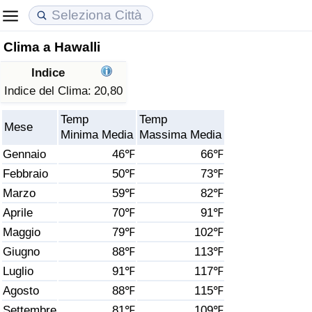
Clima a Hawalli
Costo della vita
Prezzi degli immobili
Qualità della Vita
Indice
Indice Del Costo Della Vita (corrente)
Indice del Prezzo delle Case (Corrente)
Indice della Qualità della Vita
Indice del Clima:
20,80
Temp
Temp
Indice Del Costo Della Vita
Indice del Prezzo delle Case
Indice della Qualità della Vita (Corrente)
Mese
Minima Media
Massima Media
Gennaio
46℉
66℉
Indice del Costo della Vita per Nazione
Indice del Prezzo delle Case per Nazione
Indice della qualità della vita per Paese
Febbraio
50℉
73℉
Marzo
59℉
82℉
ad Aqaba
Criminalità
Aprile
70℉
91℉
Indice del Tasso di Criminalità (Corrente)
Maggio
79℉
102℉
Giugno
88℉
113℉
Indice della Criminalità
Luglio
91℉
117℉
Agosto
88℉
115℉
Indice di criminalità per paese
Settembre
81℉
109℉