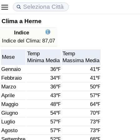
Clima a Herne
Costo della vita
Prezzi degli immobili
Qualità della Vita
Indice
Indice Del Costo Della Vita (corrente)
Indice del Prezzo delle Case (Corrente)
Indice della Qualità della Vita
Indice del Clima:
87,07
Temp
Temp
Indice Del Costo Della Vita
Indice del Prezzo delle Case
Indice della Qualità della Vita (Corrente)
Mese
Minima Media
Massima Media
Gennaio
36℉
41℉
Indice del Costo della Vita per Nazione
Indice del Prezzo delle Case per Nazione
Indice della qualità della vita per Paese
Febbraio
34℉
41℉
Marzo
36℉
50℉
ad Aqaba
Criminalità
Aprile
43℉
57℉
Indice del Tasso di Criminalità (Corrente)
Maggio
48℉
64℉
Giugno
54℉
70℉
Indice della Criminalità
Luglio
57℉
73℉
Agosto
57℉
73℉
Indice di criminalità per paese
Settembre
52℉
68℉