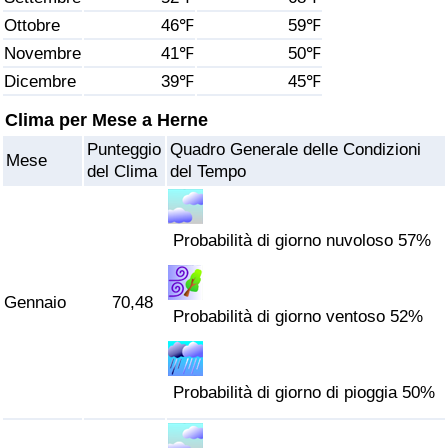
Ottobre
46℉
59℉
Assistenza Sanitaria
Novembre
41℉
50℉
Dicembre
39℉
45℉
Indice dell’Assistenza Sanitaria (Corrente)
Clima per Mese a Herne
Indice dell’Assistenza Sanitaria
Punteggio
Quadro Generale delle Condizioni
Mese
del Clima
del Tempo
Indice dell’Assistenza Sanitaria per
Nazione
Probabilità di giorno nuvoloso 57%
Inquinamento
Gennaio
70,48
Indice dell’Inquinamento (Corrente)
Probabilità di giorno ventoso 52%
Indice di inquinamento
Probabilità di giorno di pioggia 50%
Indice dell’Inquinamento per Nazione