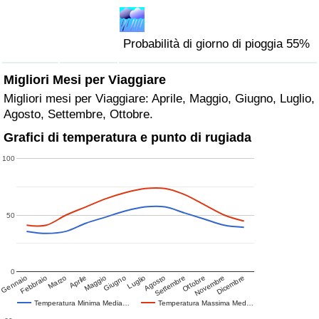
Probabilità di giorno di pioggia 55%
Migliori Mesi per Viaggiare
Migliori mesi per Viaggiare: Aprile, Maggio, Giugno, Luglio,
Agosto, Settembre, Ottobre.
Grafici di temperatura e punto di rugiada
100
50
0
Gennaio
Febbraio
Marzo
Aprile
Maggio
Giugno
Luglio
Agosto
Settembre
Ottobre
Novembre
Dicembre
Temperatura Minima Media…
Temperatura Massima Med…