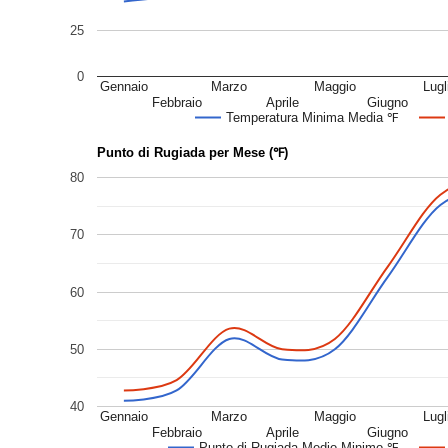
25
0
Gennaio
Marzo
Maggio
Lugl
Febbraio
Aprile
Giugno
Temperatura Minima Media ℉
Punto di Rugiada per Mese (℉)
80
70
60
50
40
Gennaio
Marzo
Maggio
Lugl
Febbraio
Aprile
Giugno
Punto di Rugiada Medio Minimo ℉