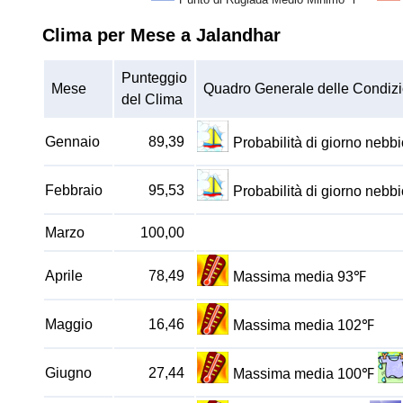
Clima per Mese a Jalandhar
Punteggio
Mese
Quadro Generale delle Condizi
del Clima
Gennaio
89,39
Probabilità di giorno neb
Febbraio
95,53
Probabilità di giorno neb
Marzo
100,00
Aprile
78,49
Massima media 93℉
Maggio
16,46
Massima media 102℉
Giugno
27,44
Massima media 100℉