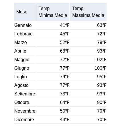
Temp
Temp
Mese
Minima Media
Massima Media
Gennaio
41℉
63℉
Febbraio
45℉
72℉
Marzo
52℉
79℉
Aprile
63℉
93℉
Maggio
72℉
102℉
Giugno
77℉
100℉
Luglio
79℉
95℉
Agosto
77℉
93℉
Settembre
73℉
93℉
Ottobre
64℉
90℉
Novembre
50℉
79℉
Dicembre
43℉
70℉