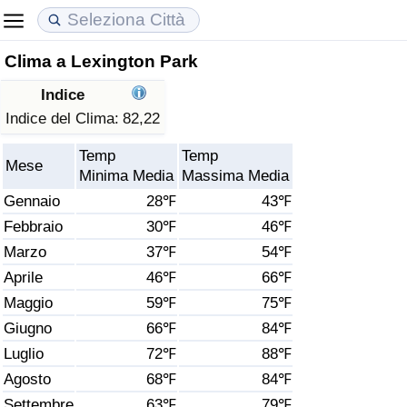
Clima a Lexington Park
Costo della vita
Prezzi degli immobili
Qualità della Vita
Indice
Indice Del Costo Della Vita (corrente)
Indice del Prezzo delle Case (Corrente)
Indice della Qualità della Vita
Indice del Clima:
82,22
Temp
Temp
Indice Del Costo Della Vita
Indice del Prezzo delle Case
Indice della Qualità della Vita (Corrente)
Mese
Minima Media
Massima Media
Gennaio
28℉
43℉
Indice del Costo della Vita per Nazione
Indice del Prezzo delle Case per Nazione
Indice della qualità della vita per Paese
Febbraio
30℉
46℉
Marzo
37℉
54℉
ad Aqaba
Criminalità
Aprile
46℉
66℉
Indice del Tasso di Criminalità (Corrente)
Maggio
59℉
75℉
Giugno
66℉
84℉
Indice della Criminalità
Luglio
72℉
88℉
Agosto
68℉
84℉
Indice di criminalità per paese
Settembre
63℉
79℉