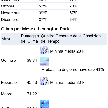
Ottobre
52℉
70℉
Assistenza Sanitaria
Novembre
39℉
57℉
Dicembre
37℉
54℉
Indice dell’Assistenza Sanitaria (Corrente)
Clima per Mese a Lexington Park
Indice dell’Assistenza Sanitaria
Punteggio
Quadro Generale delle Condizioni
Mese
del Clima
del Tempo
Indice dell’Assistenza Sanitaria per
Nazione
Minima media 28℉
Gennaio
39,34
Inquinamento
Probabilità di giorno nuvoloso 41%
Indice dell’Inquinamento (Corrente)
Febbraio
45,43
Minima media 30℉
Indice di inquinamento
Marzo
71,22
Indice dell’Inquinamento per Nazione