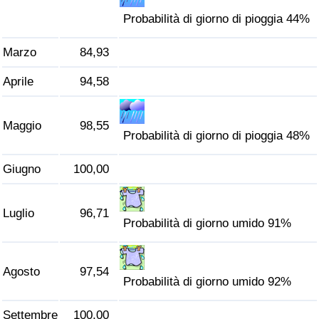
Traffico
Probabilità di giorno di pioggia 44%
Indice del Traffico
Marzo
84,93
Aprile
94,58
Indice del traffico (Corrente)
Indice del traffico per Nazione
Maggio
98,55
Probabilità di giorno di pioggia 48%
Giugno
100,00
Luglio
96,71
Probabilità di giorno umido 91%
Agosto
97,54
Probabilità di giorno umido 92%
Settembre
100,00