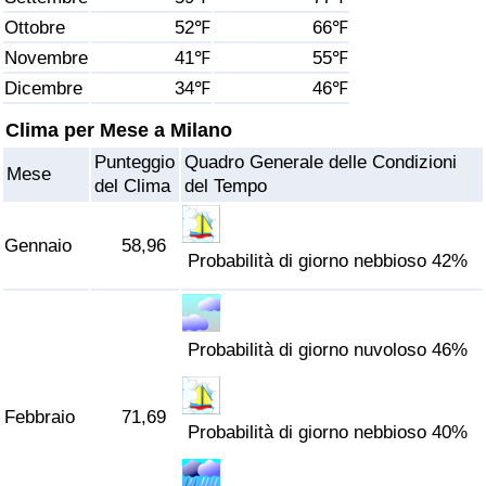
Ottobre
52℉
66℉
Assistenza Sanitaria
Novembre
41℉
55℉
Dicembre
34℉
46℉
Indice dell’Assistenza Sanitaria (Corrente)
Clima per Mese a Milano
Indice dell’Assistenza Sanitaria
Punteggio
Quadro Generale delle Condizioni
Mese
del Clima
del Tempo
Indice dell’Assistenza Sanitaria per
Nazione
Gennaio
58,96
Probabilità di giorno nebbioso 42%
Inquinamento
Indice dell’Inquinamento (Corrente)
Probabilità di giorno nuvoloso 46%
Indice di inquinamento
Febbraio
71,69
Probabilità di giorno nebbioso 40%
Indice dell’Inquinamento per Nazione