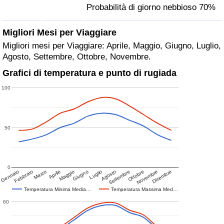
Probabilità di giorno nebbioso 70%
Migliori Mesi per Viaggiare
Migliori mesi per Viaggiare: Aprile, Maggio, Giugno, Luglio,
Agosto, Settembre, Ottobre, Novembre.
Grafici di temperatura e punto di rugiada
100
50
0
Gennaio
Febbraio
Marzo
Aprile
Maggio
Giugno
Luglio
Agosto
Settembre
Ottobre
Novembre
Dicembre
Temperatura Minima Media…
Temperatura Massima Med…
60