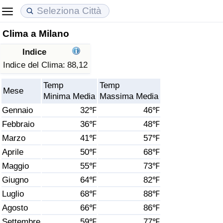
Clima a Milano
Costo della vita
Prezzi degli immobili
Qualità della Vita
Indice
Indice Del Costo Della Vita (corrente)
Indice del Prezzo delle Case (Corrente)
Indice della Qualità della Vita
Indice del Clima:
88,12
Temp
Temp
Indice Del Costo Della Vita
Indice del Prezzo delle Case
Indice della Qualità della Vita (Corrente)
Mese
Minima Media
Massima Media
Gennaio
32℉
46℉
Indice del Costo della Vita per Nazione
Indice del Prezzo delle Case per Nazione
Indice della qualità della vita per Paese
Febbraio
36℉
48℉
Marzo
41℉
57℉
ad Aqaba
Criminalità
Aprile
50℉
68℉
Indice del Tasso di Criminalità (Corrente)
Maggio
55℉
73℉
Giugno
64℉
82℉
Indice della Criminalità
Luglio
68℉
88℉
Agosto
66℉
86℉
Indice di criminalità per paese
Settembre
59℉
77℉