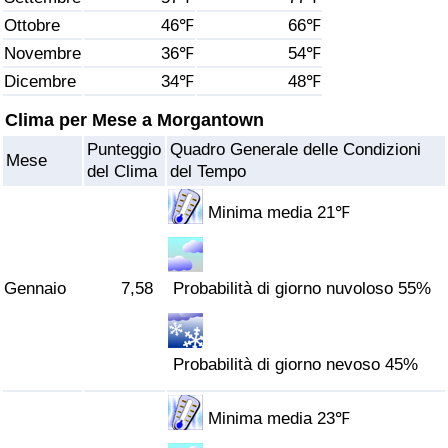
Ottobre
46℉
66℉
Assistenza Sanitaria
Novembre
36℉
54℉
Dicembre
34℉
48℉
Indice dell’Assistenza Sanitaria (Corrente)
Clima per Mese a Morgantown
Indice dell’Assistenza Sanitaria
Punteggio
Quadro Generale delle Condizioni
Mese
del Clima
del Tempo
Indice dell’Assistenza Sanitaria per
Nazione
Minima media 21℉
Inquinamento
Gennaio
7,58
Probabilità di giorno nuvoloso 55%
Indice dell’Inquinamento (Corrente)
Probabilità di giorno nevoso 45%
Indice di inquinamento
Indice dell’Inquinamento per Nazione
Minima media 23℉