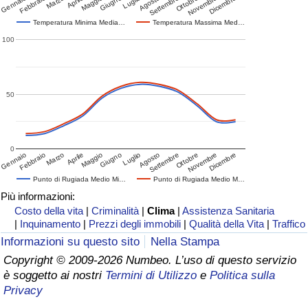
Gennaio
Febbraio
Marzo
Aprile
Maggio
Giugno
Luglio
Agosto
Settembre
Ottobre
Novembre
Dicembre
Temperatura Minima Media…
Temperatura Massima Med…
100
50
0
Gennaio
Febbraio
Marzo
Aprile
Maggio
Giugno
Luglio
Agosto
Settembre
Ottobre
Novembre
Dicembre
Punto di Rugiada Medio Mi…
Punto di Rugiada Medio M…
Più informazioni:
Costo della vita
|
Criminalità
|
Clima
|
Assistenza Sanitaria
|
Inquinamento
|
Prezzi degli immobili
|
Qualità della Vita
|
Traffico
Informazioni su questo sito
Nella Stampa
Copyright © 2009-2026 Numbeo. L’uso di questo servizio
è soggetto ai nostri
Termini di Utilizzo
e
Politica sulla
Privacy