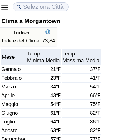
Clima a Morgantown
Costo della vita
Prezzi degli immobili
Qualità della Vita
Indice
Indice Del Costo Della Vita (corrente)
Indice del Prezzo delle Case (Corrente)
Indice della Qualità della Vita
Indice del Clima:
73,84
Temp
Temp
Indice Del Costo Della Vita
Indice del Prezzo delle Case
Indice della Qualità della Vita (Corrente)
Mese
Minima Media
Massima Media
Gennaio
21℉
37℉
Indice del Costo della Vita per Nazione
Indice del Prezzo delle Case per Nazione
Indice della qualità della vita per Paese
Febbraio
23℉
41℉
Marzo
34℉
54℉
ad Aqaba
Criminalità
Aprile
43℉
66℉
Indice del Tasso di Criminalità (Corrente)
Maggio
54℉
75℉
Giugno
61℉
82℉
Indice della Criminalità
Luglio
64℉
86℉
Agosto
63℉
82℉
Indice di criminalità per paese
Settembre
57℉
77℉