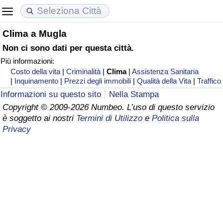
Clima a Mugla
Costo della vita
Prezzi degli immobili
Qualità della Vita
Non ci sono dati per questa città.
Più informazioni:
Indice Del Costo Della Vita (corrente)
Indice del Prezzo delle Case (Corrente)
Indice della Qualità della Vita
Costo della vita
|
Criminalità
|
Clima
|
Assistenza Sanitaria
|
Inquinamento
|
Prezzi degli immobili
|
Qualità della Vita
|
Traffico
Indice Del Costo Della Vita
Indice del Prezzo delle Case
Indice della Qualità della Vita (Corrente)
Informazioni su questo sito
Nella Stampa
Copyright © 2009-2026 Numbeo. L’uso di questo servizio
Indice del Costo della Vita per Nazione
Indice del Prezzo delle Case per Nazione
Indice della qualità della vita per Paese
è soggetto ai nostri
Termini di Utilizzo
e
Politica sulla
Privacy
ad Aqaba
Criminalità
Indice del Tasso di Criminalità (Corrente)
Indice della Criminalità
Indice di criminalità per paese