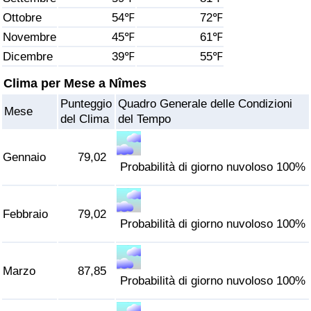
Ottobre
54℉
72℉
Assistenza Sanitaria
Novembre
45℉
61℉
Dicembre
39℉
55℉
Indice dell’Assistenza Sanitaria (Corrente)
Clima per Mese a Nîmes
Indice dell’Assistenza Sanitaria
Punteggio
Quadro Generale delle Condizioni
Mese
del Clima
del Tempo
Indice dell’Assistenza Sanitaria per
Nazione
Gennaio
79,02
Probabilità di giorno nuvoloso 100%
Inquinamento
Febbraio
79,02
Indice dell’Inquinamento (Corrente)
Probabilità di giorno nuvoloso 100%
Indice di inquinamento
Marzo
87,85
Probabilità di giorno nuvoloso 100%
Indice dell’Inquinamento per Nazione