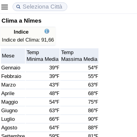
Clima a Nîmes
Costo della vita
Prezzi degli immobili
Qualità della Vita
Indice
Indice Del Costo Della Vita (corrente)
Indice del Prezzo delle Case (Corrente)
Indice della Qualità della Vita
Indice del Clima:
91,66
Temp
Temp
Indice Del Costo Della Vita
Indice del Prezzo delle Case
Indice della Qualità della Vita (Corrente)
Mese
Minima Media
Massima Media
Gennaio
39℉
54℉
Indice del Costo della Vita per Nazione
Indice del Prezzo delle Case per Nazione
Indice della qualità della vita per Paese
Febbraio
39℉
55℉
Marzo
43℉
63℉
ad Aqaba
Criminalità
Aprile
48℉
68℉
Indice del Tasso di Criminalità (Corrente)
Maggio
54℉
75℉
Giugno
63℉
86℉
Indice della Criminalità
Luglio
66℉
90℉
Agosto
64℉
88℉
Indice di criminalità per paese
Settembre
59℉
81℉