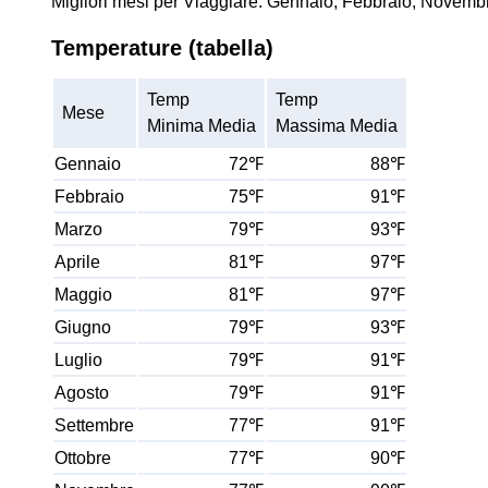
Migliori mesi per Viaggiare: Gennaio, Febbraio, Novemb
Temperature (tabella)
Temp
Temp
Mese
Minima Media
Massima Media
Gennaio
72℉
88℉
Febbraio
75℉
91℉
Marzo
79℉
93℉
Aprile
81℉
97℉
Maggio
81℉
97℉
Giugno
79℉
93℉
Luglio
79℉
91℉
Agosto
79℉
91℉
Settembre
77℉
91℉
Ottobre
77℉
90℉