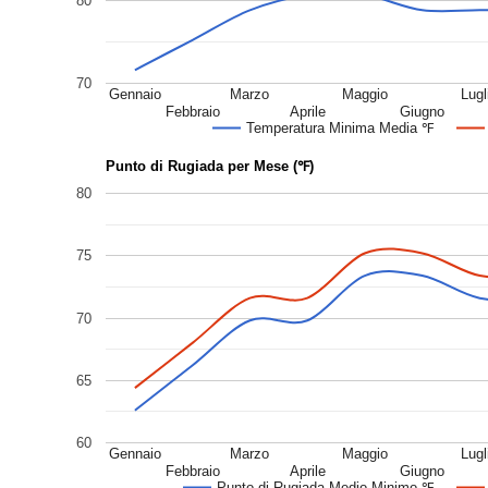
80
70
Gennaio
Marzo
Maggio
Lugl
Febbraio
Aprile
Giugno
Temperatura Minima Media ℉
Punto di Rugiada per Mese (℉)
80
75
70
65
60
Gennaio
Marzo
Maggio
Lugl
Febbraio
Aprile
Giugno
Punto di Rugiada Medio Minimo ℉