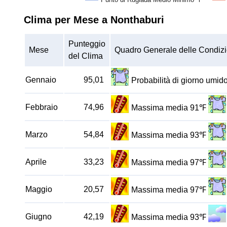
Clima per Mese a Nonthaburi
Punteggio
Mese
Quadro Generale delle Condizi
del Clima
Gennaio
95,01
Probabilità di giorno umi
Febbraio
74,96
Massima media 91℉
Marzo
54,84
Massima media 93℉
Aprile
33,23
Massima media 97℉
Maggio
20,57
Massima media 97℉
Giugno
42,19
Massima media 93℉