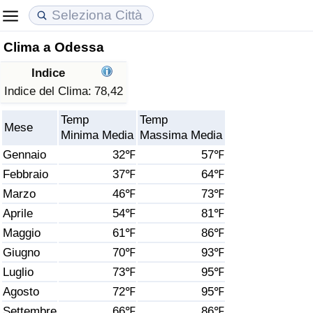
Clima a Odessa
Costo della vita
Prezzi degli immobili
Qualità della Vita
Indice
Indice Del Costo Della Vita (corrente)
Indice del Prezzo delle Case (Corrente)
Indice della Qualità della Vita
Indice del Clima:
78,42
Temp
Temp
Indice Del Costo Della Vita
Indice del Prezzo delle Case
Indice della Qualità della Vita (Corrente)
Mese
Minima Media
Massima Media
Gennaio
32℉
57℉
Indice del Costo della Vita per Nazione
Indice del Prezzo delle Case per Nazione
Indice della qualità della vita per Paese
Febbraio
37℉
64℉
Marzo
46℉
73℉
ad Aqaba
Criminalità
Aprile
54℉
81℉
Indice del Tasso di Criminalità (Corrente)
Maggio
61℉
86℉
Giugno
70℉
93℉
Indice della Criminalità
Luglio
73℉
95℉
Agosto
72℉
95℉
Indice di criminalità per paese
Settembre
66℉
86℉