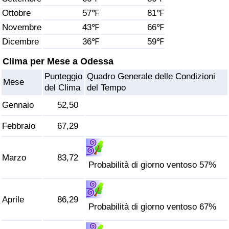
Ottobre
57℉
81℉
Assistenza Sanitaria
Novembre
43℉
66℉
Dicembre
36℉
59℉
Indice dell’Assistenza Sanitaria (Corrente)
Clima per Mese a Odessa
Indice dell’Assistenza Sanitaria
Punteggio
Quadro Generale delle Condizioni
Mese
del Clima
del Tempo
Indice dell’Assistenza Sanitaria per
Gennaio
52,50
Nazione
Febbraio
67,29
Inquinamento
Marzo
83,72
Indice dell’Inquinamento (Corrente)
Probabilità di giorno ventoso 57%
Indice di inquinamento
Aprile
86,29
Probabilità di giorno ventoso 67%
Indice dell’Inquinamento per Nazione