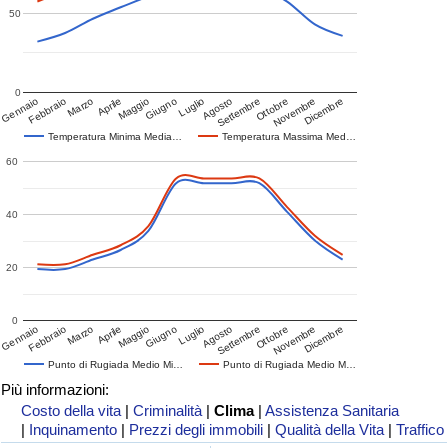
50
0
Gennaio
Febbraio
Marzo
Aprile
Maggio
Giugno
Luglio
Agosto
Settembre
Ottobre
Novembre
Dicembre
Temperatura Minima Media…
Temperatura Massima Med…
60
40
20
0
Gennaio
Febbraio
Marzo
Aprile
Maggio
Giugno
Luglio
Agosto
Settembre
Ottobre
Novembre
Dicembre
Punto di Rugiada Medio Mi…
Punto di Rugiada Medio M…
Più informazioni:
Costo della vita
|
Criminalità
|
Clima
|
Assistenza Sanitaria
|
Inquinamento
|
Prezzi degli immobili
|
Qualità della Vita
|
Traffico