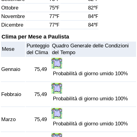
Ottobre
75℉
82℉
Assistenza Sanitaria
Novembre
77℉
84℉
Dicembre
77℉
84℉
Indice dell’Assistenza Sanitaria (Corrente)
Clima per Mese a Paulista
Indice dell’Assistenza Sanitaria
Punteggio
Quadro Generale delle Condizioni
Mese
del Clima
del Tempo
Indice dell’Assistenza Sanitaria per
Nazione
Gennaio
75,49
Probabilità di giorno umido 100%
Inquinamento
Febbraio
75,49
Indice dell’Inquinamento (Corrente)
Probabilità di giorno umido 100%
Indice di inquinamento
Marzo
75,49
Probabilità di giorno umido 100%
Indice dell’Inquinamento per Nazione