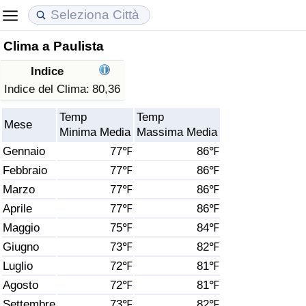
Clima a Paulista
Costo della vita
Prezzi degli immobili
Qualità della Vita
Indice
Indice Del Costo Della Vita (corrente)
Indice del Prezzo delle Case (Corrente)
Indice della Qualità della Vita
Indice del Clima:
80,36
Temp
Temp
Indice Del Costo Della Vita
Indice del Prezzo delle Case
Indice della Qualità della Vita (Corrente)
Mese
Minima Media
Massima Media
Gennaio
77℉
86℉
Indice del Costo della Vita per Nazione
Indice del Prezzo delle Case per Nazione
Indice della qualità della vita per Paese
Febbraio
77℉
86℉
Marzo
77℉
86℉
ad Aqaba
Criminalità
Aprile
77℉
86℉
Indice del Tasso di Criminalità (Corrente)
Maggio
75℉
84℉
Giugno
73℉
82℉
Indice della Criminalità
Luglio
72℉
81℉
Agosto
72℉
81℉
Indice di criminalità per paese
Settembre
73℉
82℉