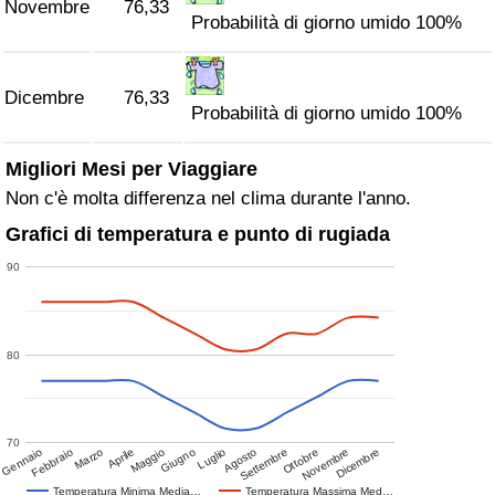
Novembre
76,33
Probabilità di giorno umido 100%
Dicembre
76,33
Probabilità di giorno umido 100%
Migliori Mesi per Viaggiare
Non c'è molta differenza nel clima durante l'anno.
Grafici di temperatura e punto di rugiada
90
80
70
Gennaio
Febbraio
Marzo
Aprile
Maggio
Giugno
Luglio
Agosto
Settembre
Ottobre
Novembre
Dicembre
Temperatura Minima Media…
Temperatura Massima Med…