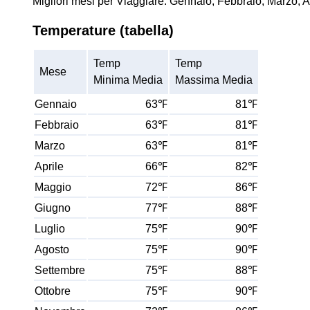
Migliori mesi per Viaggiare: Gennaio, Febbraio, Marzo, 
Temperature (tabella)
Temp
Temp
Mese
Minima Media
Massima Media
Gennaio
63℉
81℉
Febbraio
63℉
81℉
Marzo
63℉
81℉
Aprile
66℉
82℉
Maggio
72℉
86℉
Giugno
77℉
88℉
Luglio
75℉
90℉
Agosto
75℉
90℉
Settembre
75℉
88℉
Ottobre
75℉
90℉