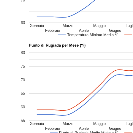
70
60
Gennaio
Marzo
Maggio
Lugl
Febbraio
Aprile
Giugno
Temperatura Minima Media ℉
Punto di Rugiada per Mese (℉)
80
75
70
65
60
55
Gennaio
Marzo
Maggio
Lugl
Febbraio
Aprile
Giugno
Punto di Rugiada Medio Minimo ℉