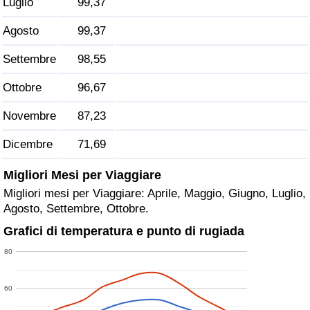
Luglio
99,37
Traffico
Agosto
99,37
Indice del Traffico
Settembre
98,55
Indice del traffico (Corrente)
Ottobre
96,67
Novembre
87,23
Indice del traffico per Nazione
Dicembre
71,69
Migliori Mesi per Viaggiare
Migliori mesi per Viaggiare: Aprile, Maggio, Giugno, Luglio,
Agosto, Settembre, Ottobre.
Grafici di temperatura e punto di rugiada
80
60