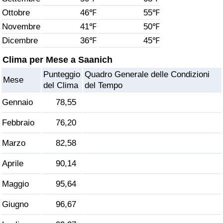
Ottobre
46℉
55℉
Assistenza Sanitaria
Novembre
41℉
50℉
Dicembre
36℉
45℉
Indice dell’Assistenza Sanitaria (Corrente)
Clima per Mese a Saanich
Indice dell’Assistenza Sanitaria
Punteggio
Quadro Generale delle Condizioni
Mese
del Clima
del Tempo
Indice dell’Assistenza Sanitaria per
Gennaio
78,55
Nazione
Febbraio
76,20
Inquinamento
Marzo
82,58
Indice dell’Inquinamento (Corrente)
Aprile
90,14
Indice di inquinamento
Maggio
95,64
Giugno
96,67
Indice dell’Inquinamento per Nazione