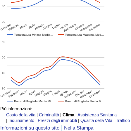
40
20
Gennaio
Febbraio
Marzo
Aprile
Maggio
Giugno
Luglio
Agosto
Settembre
Ottobre
Novembre
Dicembre
Temperatura Minima Media…
Temperatura Massima Med…
60
50
40
30
Gennaio
Febbraio
Marzo
Aprile
Maggio
Giugno
Luglio
Agosto
Settembre
Ottobre
Novembre
Dicembre
Punto di Rugiada Medio Mi…
Punto di Rugiada Medio M…
Più informazioni:
Costo della vita
|
Criminalità
|
Clima
|
Assistenza Sanitaria
|
Inquinamento
|
Prezzi degli immobili
|
Qualità della Vita
|
Traffico
Informazioni su questo sito
Nella Stampa