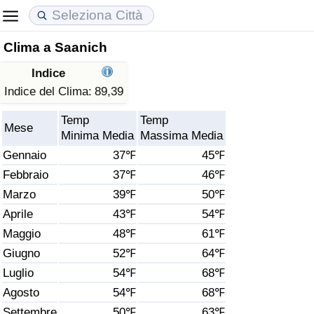
Clima a Saanich
Costo della vita
Prezzi degli immobili
Qualità della Vita
Indice
Indice Del Costo Della Vita (corrente)
Indice del Prezzo delle Case (Corrente)
Indice della Qualità della Vita
Indice del Clima:
89,39
Temp
Temp
Indice Del Costo Della Vita
Indice del Prezzo delle Case
Indice della Qualità della Vita (Corrente)
Mese
Minima Media
Massima Media
Gennaio
37℉
45℉
Indice del Costo della Vita per Nazione
Indice del Prezzo delle Case per Nazione
Indice della qualità della vita per Paese
Febbraio
37℉
46℉
Marzo
39℉
50℉
ad Aqaba
Criminalità
Aprile
43℉
54℉
Indice del Tasso di Criminalità (Corrente)
Maggio
48℉
61℉
Giugno
52℉
64℉
Indice della Criminalità
Luglio
54℉
68℉
Agosto
54℉
68℉
Indice di criminalità per paese
Settembre
50℉
63℉