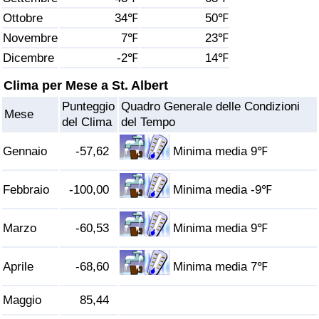
Ottobre
34℉
50℉
Assistenza Sanitaria
Novembre
7℉
23℉
Dicembre
-2℉
14℉
Indice dell’Assistenza Sanitaria (Corrente)
Clima per Mese a St. Albert
Indice dell’Assistenza Sanitaria
Punteggio
Quadro Generale delle Condizioni
Mese
del Clima
del Tempo
Indice dell’Assistenza Sanitaria per
Nazione
Gennaio
-57,62
Minima media 9℉
Inquinamento
Febbraio
-100,00
Minima media -9℉
Indice dell’Inquinamento (Corrente)
Marzo
-60,53
Minima media 9℉
Indice di inquinamento
Aprile
-68,60
Minima media 7℉
Indice dell’Inquinamento per Nazione
Maggio
85,44