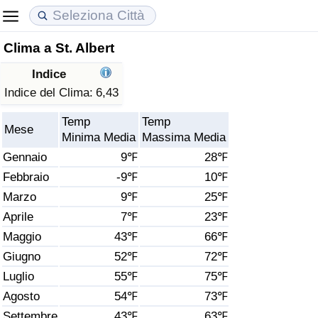
Clima a St. Albert
Costo della vita
Prezzi degli immobili
Qualità della Vita
Indice
Indice Del Costo Della Vita (corrente)
Indice del Prezzo delle Case (Corrente)
Indice della Qualità della Vita
Indice del Clima:
6,43
Temp
Temp
Indice Del Costo Della Vita
Indice del Prezzo delle Case
Indice della Qualità della Vita (Corrente)
Mese
Minima Media
Massima Media
Gennaio
9℉
28℉
Indice del Costo della Vita per Nazione
Indice del Prezzo delle Case per Nazione
Indice della qualità della vita per Paese
Febbraio
-9℉
10℉
Marzo
9℉
25℉
ad Aqaba
Criminalità
Aprile
7℉
23℉
Indice del Tasso di Criminalità (Corrente)
Maggio
43℉
66℉
Giugno
52℉
72℉
Indice della Criminalità
Luglio
55℉
75℉
Agosto
54℉
73℉
Indice di criminalità per paese
Settembre
43℉
63℉