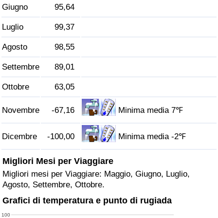
Giugno
95,64
Traffico
Luglio
99,37
Indice del Traffico
Agosto
98,55
Indice del traffico (Corrente)
Settembre
89,01
Indice del traffico per Nazione
Ottobre
63,05
Novembre
-67,16
Minima media 7℉
Dicembre
-100,00
Minima media -2℉
Migliori Mesi per Viaggiare
Migliori mesi per Viaggiare: Maggio, Giugno, Luglio,
Agosto, Settembre, Ottobre.
Grafici di temperatura e punto di rugiada
100