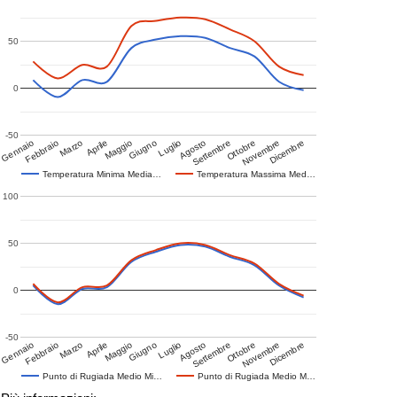
50
0
-50
Gennaio
Febbraio
Marzo
Aprile
Maggio
Giugno
Luglio
Agosto
Settembre
Ottobre
Novembre
Dicembre
Temperatura Minima Media…
Temperatura Massima Med…
100
50
0
-50
Gennaio
Febbraio
Marzo
Aprile
Maggio
Giugno
Luglio
Agosto
Settembre
Ottobre
Novembre
Dicembre
Punto di Rugiada Medio Mi…
Punto di Rugiada Medio M…