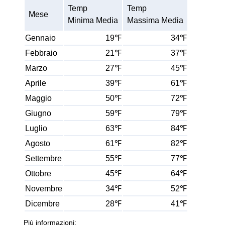
Temp
Temp
Mese
Minima Media
Massima Media
Gennaio
19℉
34℉
Febbraio
21℉
37℉
Marzo
27℉
45℉
Aprile
39℉
61℉
Maggio
50℉
72℉
Giugno
59℉
79℉
Luglio
63℉
84℉
Agosto
61℉
82℉
Settembre
55℉
77℉
Ottobre
45℉
64℉
Novembre
34℉
52℉
Dicembre
28℉
41℉
Più informazioni: