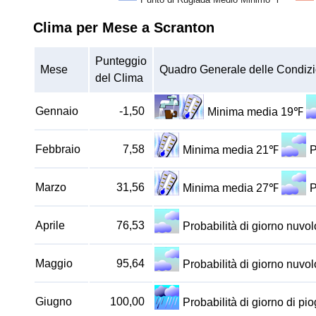
Clima per Mese a Scranton
Punteggio
Mese
Quadro Generale delle Condizi
del Clima
Gennaio
-1,50
Minima media 19℉
Febbraio
7,58
Minima media 21℉
P
Marzo
31,56
Minima media 27℉
P
Aprile
76,53
Probabilità di giorno nuv
Maggio
95,64
Probabilità di giorno nuv
Giugno
100,00
Probabilità di giorno di p