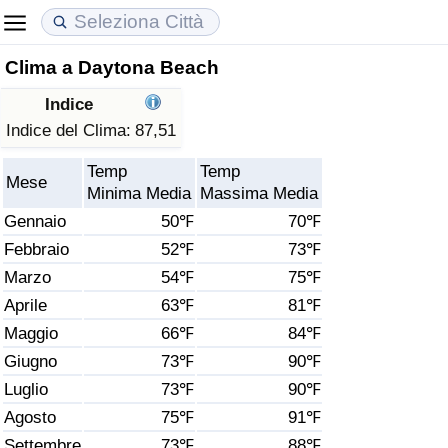
Clima a Daytona Beach
Costo della vita
Prezzi degli immobili
Qualità della Vita
Indice
Indice Del Costo Della Vita (corrente)
Indice del Prezzo delle Case (Corrente)
Indice della Qualità della Vita
Indice del Clima:
87,51
Temp
Temp
Indice Del Costo Della Vita
Indice del Prezzo delle Case
Indice della Qualità della Vita (Corrente)
Mese
Minima Media
Massima Media
Gennaio
50℉
70℉
Indice del Costo della Vita per Nazione
Indice del Prezzo delle Case per Nazione
Indice della qualità della vita per Paese
Febbraio
52℉
73℉
Marzo
54℉
75℉
ad Aqaba
Criminalità
Aprile
63℉
81℉
Indice del Tasso di Criminalità (Corrente)
Maggio
66℉
84℉
Giugno
73℉
90℉
Indice della Criminalità
Luglio
73℉
90℉
Agosto
75℉
91℉
Indice di criminalità per paese
Settembre
73℉
88℉