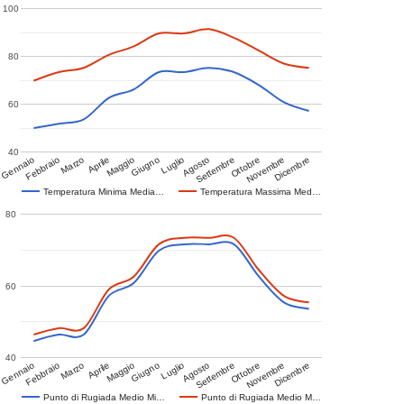
100
80
60
40
Gennaio
Febbraio
Marzo
Aprile
Maggio
Giugno
Luglio
Agosto
Settembre
Ottobre
Novembre
Dicembre
Temperatura Minima Media…
Temperatura Massima Med…
80
60
40
Gennaio
Febbraio
Marzo
Aprile
Maggio
Giugno
Luglio
Agosto
Settembre
Ottobre
Novembre
Dicembre
Punto di Rugiada Medio Mi…
Punto di Rugiada Medio M…