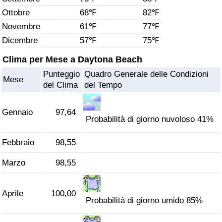
Ottobre
68℉
82℉
Assistenza Sanitaria
Novembre
61℉
77℉
Dicembre
57℉
75℉
Indice dell’Assistenza Sanitaria (Corrente)
Clima per Mese a Daytona Beach
Indice dell’Assistenza Sanitaria
Punteggio
Quadro Generale delle Condizioni
Mese
del Clima
del Tempo
Indice dell’Assistenza Sanitaria per
Nazione
Gennaio
97,64
Probabilità di giorno nuvoloso 41%
Inquinamento
Febbraio
98,55
Indice dell’Inquinamento (Corrente)
Marzo
98,55
Indice di inquinamento
Aprile
100,00
Probabilità di giorno umido 85%
Indice dell’Inquinamento per Nazione