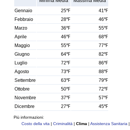
Minima Media
Massima Media
Gennaio
25℉
41℉
Febbraio
28℉
46℉
Marzo
36℉
55℉
Aprile
46℉
68℉
Maggio
55℉
77℉
Giugno
64℉
82℉
Luglio
72℉
86℉
Agosto
73℉
88℉
Settembre
63℉
79℉
Ottobre
50℉
72℉
Novembre
37℉
57℉
Dicembre
27℉
45℉
Più informazioni:
Costo della vita
|
Criminalità
|
Clima
|
Assistenza Sanitaria