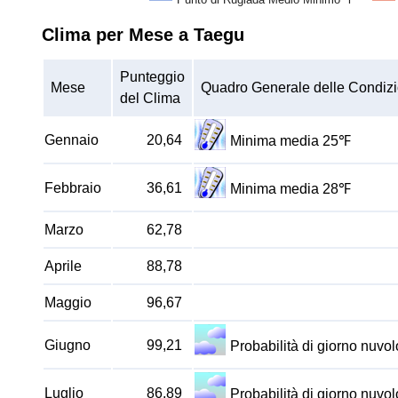
Clima per Mese a Taegu
Punteggio
Mese
Quadro Generale delle Condizi
del Clima
Gennaio
20,64
Minima media 25℉
Febbraio
36,61
Minima media 28℉
Marzo
62,78
Aprile
88,78
Maggio
96,67
Giugno
99,21
Probabilità di giorno nuv
Luglio
86,89
Probabilità di giorno nuv