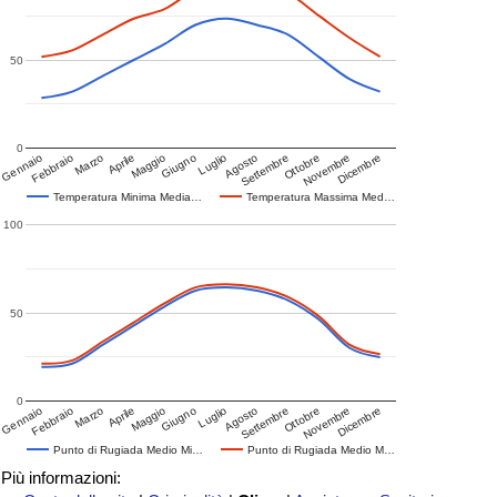
50
0
Gennaio
Febbraio
Marzo
Aprile
Maggio
Giugno
Luglio
Agosto
Settembre
Ottobre
Novembre
Dicembre
Temperatura Minima Media…
Temperatura Massima Med…
100
50
0
Gennaio
Febbraio
Marzo
Aprile
Maggio
Giugno
Luglio
Agosto
Settembre
Ottobre
Novembre
Dicembre
Punto di Rugiada Medio Mi…
Punto di Rugiada Medio M…
Più informazioni: