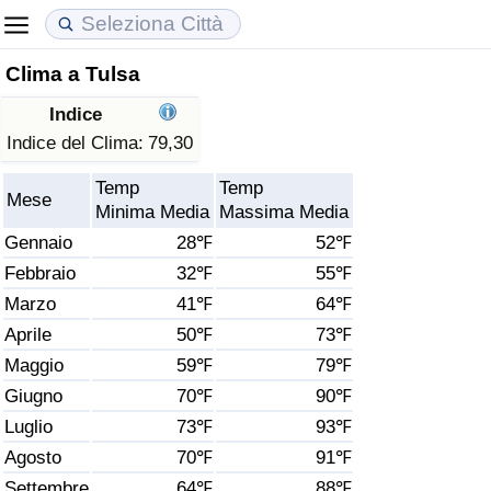
Clima a Tulsa
Costo della vita
Prezzi degli immobili
Qualità della Vita
Indice
Indice Del Costo Della Vita (corrente)
Indice del Prezzo delle Case (Corrente)
Indice della Qualità della Vita
Indice del Clima:
79,30
Temp
Temp
Indice Del Costo Della Vita
Indice del Prezzo delle Case
Indice della Qualità della Vita (Corrente)
Mese
Minima Media
Massima Media
Gennaio
28℉
52℉
Indice del Costo della Vita per Nazione
Indice del Prezzo delle Case per Nazione
Indice della qualità della vita per Paese
Febbraio
32℉
55℉
Marzo
41℉
64℉
ad Aqaba
Criminalità
Aprile
50℉
73℉
Indice del Tasso di Criminalità (Corrente)
Maggio
59℉
79℉
Giugno
70℉
90℉
Indice della Criminalità
Luglio
73℉
93℉
Agosto
70℉
91℉
Indice di criminalità per paese
Settembre
64℉
88℉