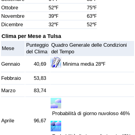
Ottobre
52℉
75℉
Assistenza Sanitaria
Novembre
39℉
63℉
Dicembre
32℉
52℉
Indice dell’Assistenza Sanitaria (Corrente)
Clima per Mese a Tulsa
Indice dell’Assistenza Sanitaria
Punteggio
Quadro Generale delle Condizioni
Mese
del Clima
del Tempo
Indice dell’Assistenza Sanitaria per
Nazione
Gennaio
40,69
Minima media 28℉
Febbraio
53,83
Inquinamento
Marzo
83,74
Indice dell’Inquinamento (Corrente)
Indice di inquinamento
Probabilità di giorno nuvoloso 46%
Aprile
96,67
Indice dell’Inquinamento per Nazione