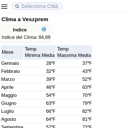
Clima a Veszprem
Costo della vita
Prezzi degli immobili
Qualità della Vita
Indice
Indice Del Costo Della Vita (corrente)
Indice del Prezzo delle Case (Corrente)
Indice della Qualità della Vita
Indice del Clima:
84,69
Temp
Temp
Indice Del Costo Della Vita
Indice del Prezzo delle Case
Indice della Qualità della Vita (Corrente)
Mese
Minima Media
Massima Media
Gennaio
28℉
37℉
Indice del Costo della Vita per Nazione
Indice del Prezzo delle Case per Nazione
Indice della qualità della vita per Paese
Febbraio
32℉
43℉
Marzo
39℉
52℉
ad Aqaba
Criminalità
Aprile
46℉
63℉
Indice del Tasso di Criminalità (Corrente)
Maggio
54℉
70℉
Giugno
63℉
79℉
Indice della Criminalità
Luglio
66℉
82℉
Agosto
64℉
81℉
Indice di criminalità per paese
Settembre
57℉
72℉