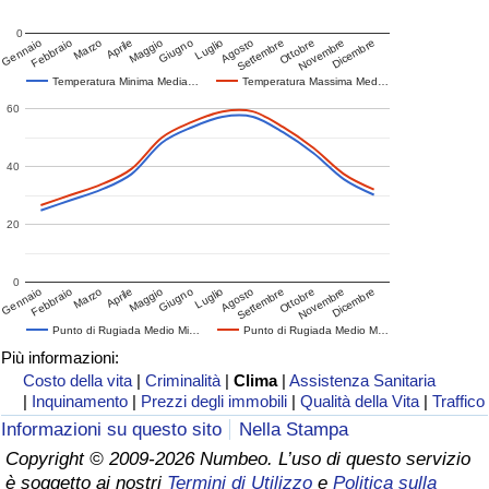
0
Gennaio
Febbraio
Marzo
Aprile
Maggio
Giugno
Luglio
Agosto
Settembre
Ottobre
Novembre
Dicembre
Temperatura Minima Media…
Temperatura Massima Med…
60
40
20
0
Gennaio
Febbraio
Marzo
Aprile
Maggio
Giugno
Luglio
Agosto
Settembre
Ottobre
Novembre
Dicembre
Punto di Rugiada Medio Mi…
Punto di Rugiada Medio M…
Più informazioni:
Costo della vita
|
Criminalità
|
Clima
|
Assistenza Sanitaria
|
Inquinamento
|
Prezzi degli immobili
|
Qualità della Vita
|
Traffico
Informazioni su questo sito
Nella Stampa
Copyright © 2009-2026 Numbeo. L’uso di questo servizio
è soggetto ai nostri
Termini di Utilizzo
e
Politica sulla