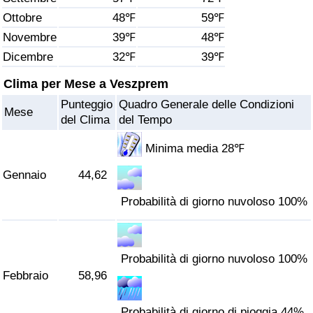
Ottobre
48℉
59℉
Assistenza Sanitaria
Novembre
39℉
48℉
Dicembre
32℉
39℉
Indice dell’Assistenza Sanitaria (Corrente)
Clima per Mese a Veszprem
Indice dell’Assistenza Sanitaria
Punteggio
Quadro Generale delle Condizioni
Mese
del Clima
del Tempo
Indice dell’Assistenza Sanitaria per
Nazione
Minima media 28℉
Gennaio
44,62
Inquinamento
Probabilità di giorno nuvoloso 100%
Indice dell’Inquinamento (Corrente)
Indice di inquinamento
Probabilità di giorno nuvoloso 100%
Febbraio
58,96
Indice dell’Inquinamento per Nazione
Probabilità di giorno di pioggia 44%