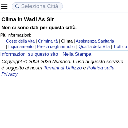
Clima in Wadi As Sir
Costo della vita
Prezzi degli immobili
Qualità della Vita
Non ci sono dati per questa città.
Più informazioni:
Indice Del Costo Della Vita (corrente)
Indice del Prezzo delle Case (Corrente)
Indice della Qualità della Vita
Costo della vita
|
Criminalità
|
Clima
|
Assistenza Sanitaria
|
Inquinamento
|
Prezzi degli immobili
|
Qualità della Vita
|
Traffico
Indice Del Costo Della Vita
Indice del Prezzo delle Case
Indice della Qualità della Vita (Corrente)
Informazioni su questo sito
Nella Stampa
Copyright © 2009-2026 Numbeo. L’uso di questo servizio
Indice del Costo della Vita per Nazione
Indice del Prezzo delle Case per Nazione
Indice della qualità della vita per Paese
è soggetto ai nostri
Termini di Utilizzo
e
Politica sulla
Privacy
ad Aqaba
Criminalità
Indice del Tasso di Criminalità (Corrente)
Indice della Criminalità
Indice di criminalità per paese