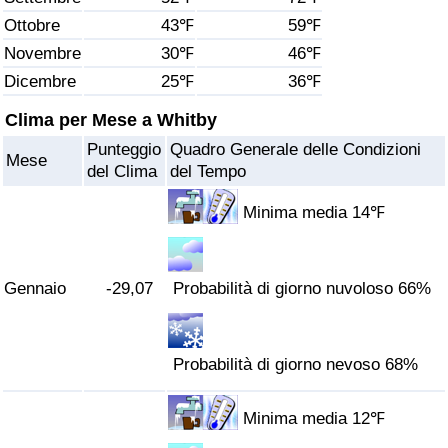
Ottobre
43℉
59℉
Assistenza Sanitaria
Novembre
30℉
46℉
Dicembre
25℉
36℉
Indice dell’Assistenza Sanitaria (Corrente)
Clima per Mese a Whitby
Indice dell’Assistenza Sanitaria
Punteggio
Quadro Generale delle Condizioni
Mese
del Clima
del Tempo
Indice dell’Assistenza Sanitaria per
Nazione
Minima media 14℉
Inquinamento
Gennaio
-29,07
Probabilità di giorno nuvoloso 66%
Indice dell’Inquinamento (Corrente)
Probabilità di giorno nevoso 68%
Indice di inquinamento
Indice dell’Inquinamento per Nazione
Minima media 12℉