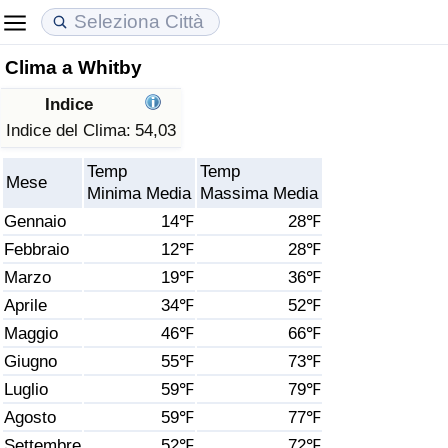
Clima a Whitby
Costo della vita
Prezzi degli immobili
Qualità della Vita
Indice
Indice Del Costo Della Vita (corrente)
Indice del Prezzo delle Case (Corrente)
Indice della Qualità della Vita
Indice del Clima:
54,03
Temp
Temp
Indice Del Costo Della Vita
Indice del Prezzo delle Case
Indice della Qualità della Vita (Corrente)
Mese
Minima Media
Massima Media
Gennaio
14℉
28℉
Indice del Costo della Vita per Nazione
Indice del Prezzo delle Case per Nazione
Indice della qualità della vita per Paese
Febbraio
12℉
28℉
Marzo
19℉
36℉
ad Aqaba
Criminalità
Aprile
34℉
52℉
Indice del Tasso di Criminalità (Corrente)
Maggio
46℉
66℉
Giugno
55℉
73℉
Indice della Criminalità
Luglio
59℉
79℉
Agosto
59℉
77℉
Indice di criminalità per paese
Settembre
52℉
72℉