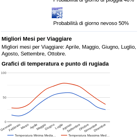
Probabilità di giorno nevoso 50%
Migliori Mesi per Viaggiare
Migliori mesi per Viaggiare: Aprile, Maggio, Giugno, Luglio,
Agosto, Settembre, Ottobre.
Grafici di temperatura e punto di rugiada
100
50
0
Gennaio
Febbraio
Marzo
Aprile
Maggio
Giugno
Luglio
Agosto
Settembre
Ottobre
Novembre
Dicembre
Temperatura Minima Media…
Temperatura Massima Med…