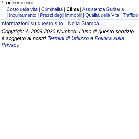
Più informazioni:
Costo della vita
|
Criminalità
|
Clima
|
Assistenza Sanitaria
Assistenza Sanitaria
|
Inquinamento
|
Prezzi degli immobili
|
Qualità della Vita
|
Traffico
Informazioni su questo sito
Nella Stampa
Indice dell’Assistenza Sanitaria (Corrente)
Copyright © 2009-2026 Numbeo. L’uso di questo servizio
è soggetto ai nostri
Termini di Utilizzo
e
Politica sulla
Indice dell’Assistenza Sanitaria
Privacy
Indice dell’Assistenza Sanitaria per
Nazione
Inquinamento
Indice dell’Inquinamento (Corrente)
Indice di inquinamento
Indice dell’Inquinamento per Nazione