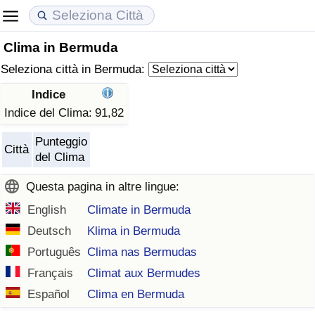
Clima in Bermuda
Costo della vita
Prezzi degli immobili
Qualità della Vita
Seleziona città in Bermuda:
Indice Del Costo Della Vita (corrente)
Indice del Prezzo delle Case (Corrente)
Indice della Qualità della Vita
Indice
Indice del Clima:
91,82
Indice Del Costo Della Vita
Indice del Prezzo delle Case
Indice della Qualità della Vita (Corrente)
Punteggio
Città
del Clima
Indice del Costo della Vita per Nazione
Indice del Prezzo delle Case per Nazione
Indice della qualità della vita per Paese
Questa pagina in altre lingue:
ad Aqaba
Criminalità
English
Climate in Bermuda
Deutsch
Klima in Bermuda
Indice del Tasso di Criminalità (Corrente)
Português
Clima nas Bermudas
Indice della Criminalità
Français
Climat aux Bermudes
Español
Clima en Bermuda
Indice di criminalità per paese