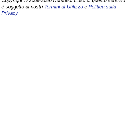
Copyright © 2009-2026 Numbeo. L’uso di questo servizio
è soggetto ai nostri
Termini di Utilizzo
e
Politica sulla
Assistenza Sanitaria
Privacy
Indice dell’Assistenza Sanitaria (Corrente)
Indice dell’Assistenza Sanitaria
Indice dell’Assistenza Sanitaria per
Nazione
Inquinamento
Indice dell’Inquinamento (Corrente)
Indice di inquinamento
Indice dell’Inquinamento per Nazione