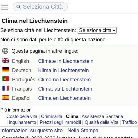
Clima nel Liechtenstein
Costo della vita
Prezzi degli immobili
Qualità della Vita
Seleziona città nel Liechtenstein:
Indice Del Costo Della Vita (corrente)
Indice del Prezzo delle Case (Corrente)
Indice della Qualità della Vita
Non ci sono dati per le città di questa nazione.
Questa pagina in altre lingue:
Indice Del Costo Della Vita
Indice del Prezzo delle Case
Indice della Qualità della Vita (Corrente)
English
Climate in Liechtenstein
Indice del Costo della Vita per Nazione
Indice del Prezzo delle Case per Nazione
Indice della qualità della vita per Paese
Deutsch
Klima in Liechtenstein
Português
Clima no Liechtenstein
ad Aqaba
Criminalità
Français
Climat au Liechtenstein
Español
Clima en Liechtenstein
Indice del Tasso di Criminalità (Corrente)
Più informazioni:
Costo della vita
|
Criminalità
|
Clima
|
Assistenza Sanitaria
Indice della Criminalità
|
Inquinamento
|
Prezzi degli immobili
|
Qualità della Vita
|
Traffico
Informazioni su questo sito
Nella Stampa
Indice di criminalità per paese