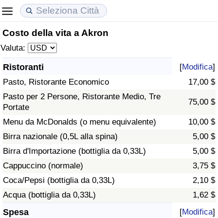
Costo della vita a Akron
Costo della vita
Prezzi degli immobili
Qualità della Vita
Valuta:
Indice Del Costo Della Vita (corrente)
Indice del Prezzo delle Case (Corrente)
Indice della Qualità della Vita
Ristoranti
[
Modifica
]
Pasto, Ristorante Economico
17,00 $
Indice Del Costo Della Vita
Indice del Prezzo delle Case
Indice della Qualità della Vita (Corrente)
Pasto per 2 Persone, Ristorante Medio, Tre
75,00 $
Portate
Indice del Costo della Vita per Nazione
Indice del Prezzo delle Case per Nazione
Indice della qualità della vita per Paese
Menu da McDonalds (o menu equivalente)
10,00 $
ad Aqaba
Criminalità
Birra nazionale (0,5L alla spina)
5,00 $
Birra d'Importazione (bottiglia da 0,33L)
5,00 $
Indice del Tasso di Criminalità (Corrente)
Cappuccino (normale)
3,75 $
Coca/Pepsi (bottiglia da 0,33L)
2,10 $
Indice della Criminalità
Acqua (bottiglia da 0,33L)
1,62 $
Indice di criminalità per paese
Spesa
[
Modifica
]