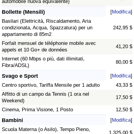
automobile nuova equivalente)
Bollette (Mensili)
[
Modifica
]
Basilari (Elettricità, Riscaldamento, Aria
condizionata, Acqua, Spazzatura) per un
242,95 $
appartamento di 85m2
Forfait mensuel de téléphonie mobile avec
41,20 $
appels et 10 Go+ de données
Internet (60 Mbps o più, dati illimitati,
80,00 $
Fibra/ADSL)
Svago e Sport
[
Modifica
]
Centro sportivo, Tariffa Mensile per 1 adulto
43,33 $
Affitto di un campo da Tennis (1 ora nel
17,50 $
Weekend)
Cinema, Prima Visione, 1 Posto
12,50 $
Bambini
[
Modifica
]
Scuola Materna (o Asilo), Tempo Pieno,
1.325,00 $