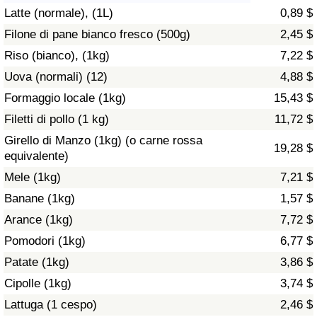
Latte (normale), (1L)
0,89 $
Assistenza Sanitaria
Filone di pane bianco fresco (500g)
2,45 $
Riso (bianco), (1kg)
7,22 $
Indice dell’Assistenza Sanitaria (Corrente)
Uova (normali) (12)
4,88 $
Indice dell’Assistenza Sanitaria
Formaggio locale (1kg)
15,43 $
Filetti di pollo (1 kg)
11,72 $
Indice dell’Assistenza Sanitaria per
Girello di Manzo (1kg) (o carne rossa
19,28 $
Nazione
equivalente)
Mele (1kg)
7,21 $
Inquinamento
Banane (1kg)
1,57 $
Arance (1kg)
7,72 $
Indice dell’Inquinamento (Corrente)
Pomodori (1kg)
6,77 $
Indice di inquinamento
Patate (1kg)
3,86 $
Cipolle (1kg)
3,74 $
Indice dell’Inquinamento per Nazione
Lattuga (1 cespo)
2,46 $