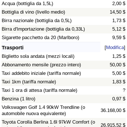
Acqua (bottiglia da 1,5L)
2,00 $
Traffico
Bottiglia di vino (livello medio)
14,50 $
Indice del Traffico
Birra nazionale (bottiglia da 0,5L)
1,73 $
Birra d'Importazione (bottiglia da 0,33L)
5,12 $
Indice del traffico (Corrente)
Sigarette pacchetto da 20 (Marlboro)
9,59 $
Trasporti
[
Modifica
]
Indice del traffico per Nazione
Biglietto sola andata (mezzi locali)
1,25 $
Abbonamento mensile (prezzo intero)
50,00 $
Taxi addebito iniziale (tariffa normale)
5,00 $
Taxi 1km (tariffa normale)
1,83 $
Taxi 1 ora di attesa (tariffa normale)
?
Benzina (1 litro)
0,97 $
Volkswagen Golf 1.4 90kW Trendline (o
36.168,00 $
automobile nuova equivalente)
Toyota Corolla Berlina 1.6l 97kW Comfort (o
26.915,52 $