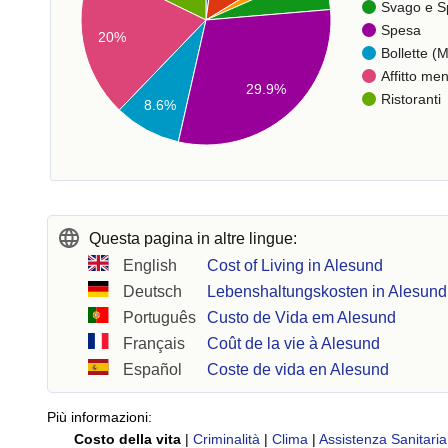
Svago e S
Spesa
20%
Bollette (M
Affitto men
29.9%
Ristoranti
8.6%
Questa pagina in altre lingue:
English
Cost of Living in Alesund
Deutsch
Lebenshaltungskosten in Alesund
Português
Custo de Vida em Alesund
Français
Coût de la vie à Alesund
Español
Coste de vida en Alesund
Più informazioni:
Costo della vita
|
Criminalità
|
Clima
|
Assistenza Sanitaria