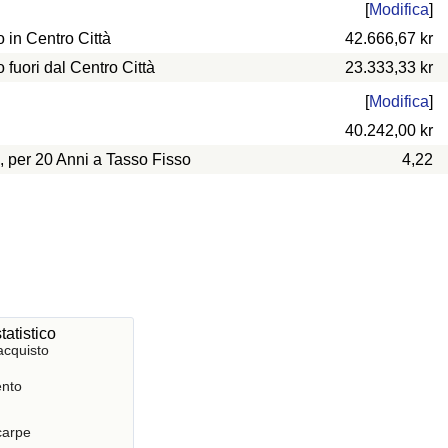
[
Modifica
]
in Centro Città
42.666,67 kr
uori dal Centro Città
23.333,33 kr
[
Modifica
]
40.242,00 kr
, per 20 Anni a Tasso Fisso
4,22
tatistico
acquisto
nto
Scarpe