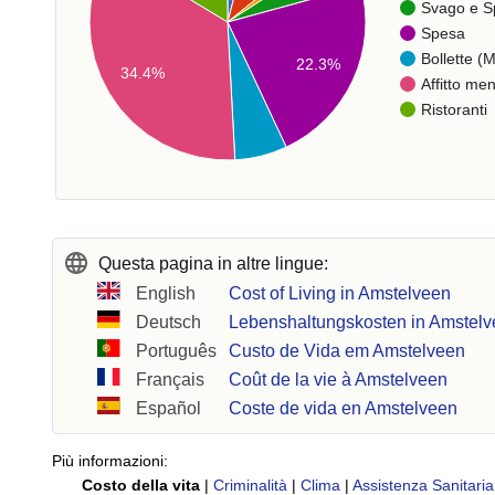
Svago e S
Spesa
Bollette (M
22.3%
34.4%
Affitto men
Ristoranti
Questa pagina in altre lingue:
English
Cost of Living in Amstelveen
Deutsch
Lebenshaltungskosten in Amstel
Português
Custo de Vida em Amstelveen
Français
Coût de la vie à Amstelveen
Español
Coste de vida en Amstelveen
Più informazioni:
Costo della vita
|
Criminalità
|
Clima
|
Assistenza Sanitaria