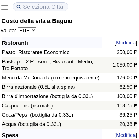
Costo della vita a Baguio
Costo della vita
Prezzi degli immobili
Qualità della Vita
Valuta:
Indice Del Costo Della Vita (corrente)
Indice del Prezzo delle Case (Corrente)
Indice della Qualità della Vita
Ristoranti
[
Modifica
]
Pasto, Ristorante Economico
250,00 ₱
Indice Del Costo Della Vita
Indice del Prezzo delle Case
Indice della Qualità della Vita (Corrente)
Pasto per 2 Persone, Ristorante Medio,
1.050,00 ₱
Tre Portate
Indice del Costo della Vita per Nazione
Indice del Prezzo delle Case per Nazione
Indice della qualità della vita per Paese
Menu da McDonalds (o menu equivalente)
176,00 ₱
ad Aqaba
Criminalità
Birra nazionale (0,5L alla spina)
62,50 ₱
Birra d'Importazione (bottiglia da 0,33L)
100,00 ₱
Indice del Tasso di Criminalità (Corrente)
Cappuccino (normale)
113,75 ₱
Coca/Pepsi (bottiglia da 0,33L)
36,25 ₱
Indice della Criminalità
Acqua (bottiglia da 0,33L)
20,38 ₱
Indice di criminalità per paese
Spesa
[
Modifica
]