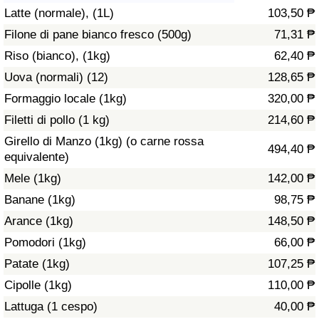
Latte (normale), (1L)
103,50 ₱
Assistenza Sanitaria
Filone di pane bianco fresco (500g)
71,31 ₱
Riso (bianco), (1kg)
62,40 ₱
Indice dell’Assistenza Sanitaria (Corrente)
Uova (normali) (12)
128,65 ₱
Indice dell’Assistenza Sanitaria
Formaggio locale (1kg)
320,00 ₱
Filetti di pollo (1 kg)
214,60 ₱
Indice dell’Assistenza Sanitaria per
Girello di Manzo (1kg) (o carne rossa
494,40 ₱
Nazione
equivalente)
Mele (1kg)
142,00 ₱
Inquinamento
Banane (1kg)
98,75 ₱
Arance (1kg)
148,50 ₱
Indice dell’Inquinamento (Corrente)
Pomodori (1kg)
66,00 ₱
Indice di inquinamento
Patate (1kg)
107,25 ₱
Cipolle (1kg)
110,00 ₱
Indice dell’Inquinamento per Nazione
Lattuga (1 cespo)
40,00 ₱