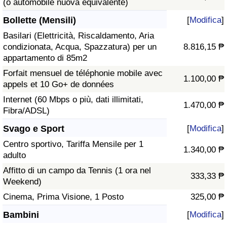
(o automobile nuova equivalente)
Bollette (Mensili)
[
Modifica
]
Basilari (Elettricità, Riscaldamento, Aria
condizionata, Acqua, Spazzatura) per un
8.816,15 ₱
appartamento di 85m2
Forfait mensuel de téléphonie mobile avec
1.100,00 ₱
appels et 10 Go+ de données
Internet (60 Mbps o più, dati illimitati,
1.470,00 ₱
Fibra/ADSL)
Svago e Sport
[
Modifica
]
Centro sportivo, Tariffa Mensile per 1
1.340,00 ₱
adulto
Affitto di un campo da Tennis (1 ora nel
333,33 ₱
Weekend)
Cinema, Prima Visione, 1 Posto
325,00 ₱
Bambini
[
Modifica
]