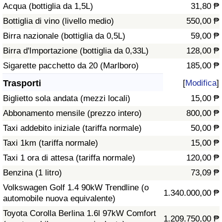
Acqua (bottiglia da 1,5L)
31,80 ₱
Traffico
Bottiglia di vino (livello medio)
550,00 ₱
Indice del Traffico
Birra nazionale (bottiglia da 0,5L)
59,00 ₱
Birra d'Importazione (bottiglia da 0,33L)
128,00 ₱
Indice del traffico (Corrente)
Sigarette pacchetto da 20 (Marlboro)
185,00 ₱
Trasporti
[
Modifica
]
Indice del traffico per Nazione
Biglietto sola andata (mezzi locali)
15,00 ₱
Abbonamento mensile (prezzo intero)
800,00 ₱
Taxi addebito iniziale (tariffa normale)
50,00 ₱
Taxi 1km (tariffa normale)
15,00 ₱
Taxi 1 ora di attesa (tariffa normale)
120,00 ₱
Benzina (1 litro)
73,09 ₱
Volkswagen Golf 1.4 90kW Trendline (o
1.340.000,00 ₱
automobile nuova equivalente)
Toyota Corolla Berlina 1.6l 97kW Comfort
1.209.750,00 ₱