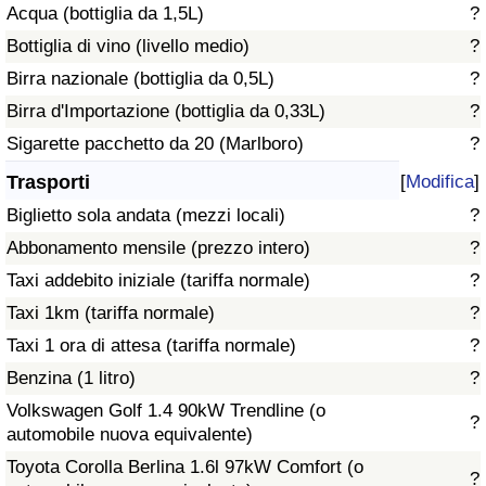
Acqua (bottiglia da 1,5L)
?
Traffico
Bottiglia di vino (livello medio)
?
Indice del Traffico
Birra nazionale (bottiglia da 0,5L)
?
Birra d'Importazione (bottiglia da 0,33L)
?
Indice del traffico (Corrente)
Sigarette pacchetto da 20 (Marlboro)
?
Trasporti
[
Modifica
]
Indice del traffico per Nazione
Biglietto sola andata (mezzi locali)
?
Abbonamento mensile (prezzo intero)
?
Taxi addebito iniziale (tariffa normale)
?
Taxi 1km (tariffa normale)
?
Taxi 1 ora di attesa (tariffa normale)
?
Benzina (1 litro)
?
Volkswagen Golf 1.4 90kW Trendline (o
?
automobile nuova equivalente)
Toyota Corolla Berlina 1.6l 97kW Comfort (o
?