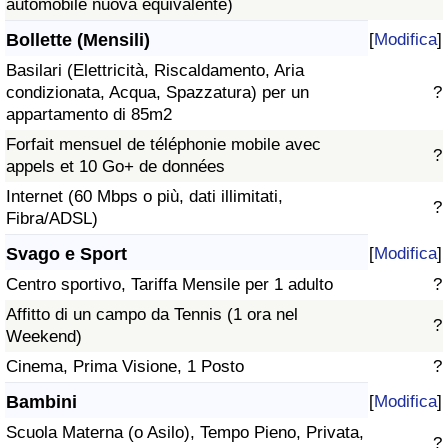
automobile nuova equivalente)
Bollette (Mensili)
[
Modifica
]
Basilari (Elettricità, Riscaldamento, Aria
condizionata, Acqua, Spazzatura) per un
?
appartamento di 85m2
Forfait mensuel de téléphonie mobile avec
?
appels et 10 Go+ de données
Internet (60 Mbps o più, dati illimitati,
?
Fibra/ADSL)
Svago e Sport
[
Modifica
]
Centro sportivo, Tariffa Mensile per 1 adulto
?
Affitto di un campo da Tennis (1 ora nel
?
Weekend)
Cinema, Prima Visione, 1 Posto
?
Bambini
[
Modifica
]
Scuola Materna (o Asilo), Tempo Pieno, Privata,
?