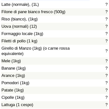
Latte (normale), (1L)
?
Assistenza Sanitaria
Filone di pane bianco fresco (500g)
?
Riso (bianco), (1kg)
?
Indice dell’Assistenza Sanitaria (Corrente)
Uova (normali) (12)
?
Indice dell’Assistenza Sanitaria
Formaggio locale (1kg)
?
Filetti di pollo (1 kg)
?
Indice dell’Assistenza Sanitaria per
Girello di Manzo (1kg) (o carne rossa
?
Nazione
equivalente)
Mele (1kg)
?
Inquinamento
Banane (1kg)
?
Arance (1kg)
?
Indice dell’Inquinamento (Corrente)
Pomodori (1kg)
?
Indice di inquinamento
Patate (1kg)
?
Cipolle (1kg)
?
Indice dell’Inquinamento per Nazione
Lattuga (1 cespo)
?