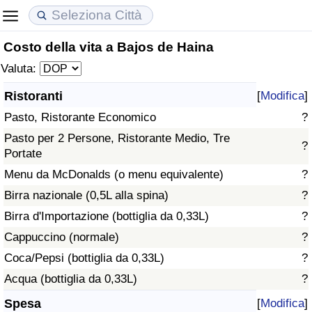
Costo della vita a Bajos de Haina
Costo della vita
Prezzi degli immobili
Qualità della Vita
Valuta:
Indice Del Costo Della Vita (corrente)
Indice del Prezzo delle Case (Corrente)
Indice della Qualità della Vita
Ristoranti
[
Modifica
]
Pasto, Ristorante Economico
?
Indice Del Costo Della Vita
Indice del Prezzo delle Case
Indice della Qualità della Vita (Corrente)
Pasto per 2 Persone, Ristorante Medio, Tre
?
Portate
Indice del Costo della Vita per Nazione
Indice del Prezzo delle Case per Nazione
Indice della qualità della vita per Paese
Menu da McDonalds (o menu equivalente)
?
ad Aqaba
Criminalità
Birra nazionale (0,5L alla spina)
?
Birra d'Importazione (bottiglia da 0,33L)
?
Indice del Tasso di Criminalità (Corrente)
Cappuccino (normale)
?
Coca/Pepsi (bottiglia da 0,33L)
?
Indice della Criminalità
Acqua (bottiglia da 0,33L)
?
Indice di criminalità per paese
Spesa
[
Modifica
]