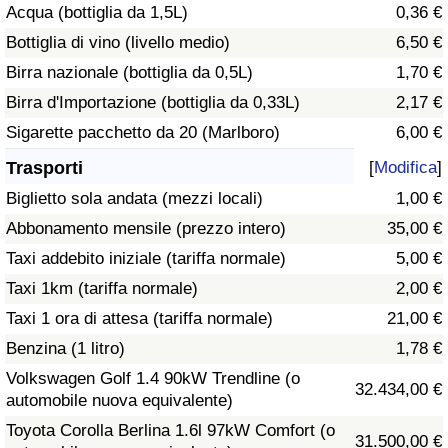
Acqua (bottiglia da 1,5L)
0,36 €
Traffico
Bottiglia di vino (livello medio)
6,50 €
Indice del Traffico
Birra nazionale (bottiglia da 0,5L)
1,70 €
Birra d'Importazione (bottiglia da 0,33L)
2,17 €
Indice del traffico (Corrente)
Sigarette pacchetto da 20 (Marlboro)
6,00 €
Trasporti
[
Modifica
]
Indice del traffico per Nazione
Biglietto sola andata (mezzi locali)
1,00 €
Abbonamento mensile (prezzo intero)
35,00 €
Taxi addebito iniziale (tariffa normale)
5,00 €
Taxi 1km (tariffa normale)
2,00 €
Taxi 1 ora di attesa (tariffa normale)
21,00 €
Benzina (1 litro)
1,78 €
Volkswagen Golf 1.4 90kW Trendline (o
32.434,00 €
automobile nuova equivalente)
Toyota Corolla Berlina 1.6l 97kW Comfort (o
31.500,00 €