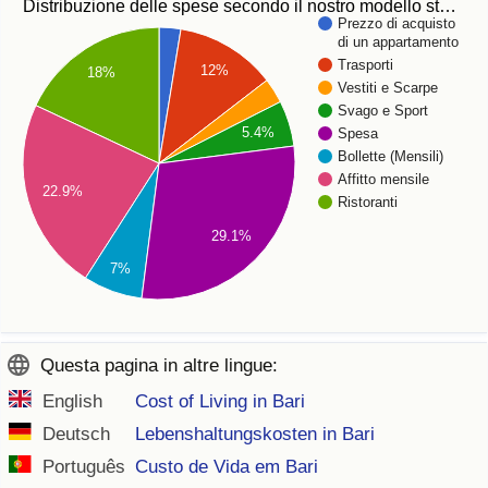
Distribuzione delle spese secondo il nostro modello st…
Prezzo di acquisto
di un appartamento
Trasporti
12%
18%
Vestiti e Scarpe
Svago e Sport
5.4%
Spesa
Bollette (Mensili)
Affitto mensile
22.9%
Ristoranti
29.1%
7%
Questa pagina in altre lingue:
English
Cost of Living in Bari
Deutsch
Lebenshaltungskosten in Bari
Português
Custo de Vida em Bari