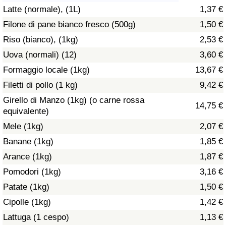
Latte (normale), (1L)
1,37 €
Assistenza Sanitaria
Filone di pane bianco fresco (500g)
1,50 €
Riso (bianco), (1kg)
2,53 €
Indice dell’Assistenza Sanitaria (Corrente)
Uova (normali) (12)
3,60 €
Indice dell’Assistenza Sanitaria
Formaggio locale (1kg)
13,67 €
Filetti di pollo (1 kg)
9,42 €
Indice dell’Assistenza Sanitaria per
Girello di Manzo (1kg) (o carne rossa
14,75 €
Nazione
equivalente)
Mele (1kg)
2,07 €
Inquinamento
Banane (1kg)
1,85 €
Arance (1kg)
1,87 €
Indice dell’Inquinamento (Corrente)
Pomodori (1kg)
3,16 €
Indice di inquinamento
Patate (1kg)
1,50 €
Cipolle (1kg)
1,42 €
Indice dell’Inquinamento per Nazione
Lattuga (1 cespo)
1,13 €