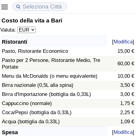
Costo della vita a Bari
Costo della vita
Prezzi degli immobili
Qualità della Vita
Valuta:
Indice Del Costo Della Vita (corrente)
Indice del Prezzo delle Case (Corrente)
Indice della Qualità della Vita
Ristoranti
[
Modifica
]
Pasto, Ristorante Economico
15,00 €
Indice Del Costo Della Vita
Indice del Prezzo delle Case
Indice della Qualità della Vita (Corrente)
Pasto per 2 Persone, Ristorante Medio, Tre
60,00 €
Portate
Indice del Costo della Vita per Nazione
Indice del Prezzo delle Case per Nazione
Indice della qualità della vita per Paese
Menu da McDonalds (o menu equivalente)
10,00 €
ad Aqaba
Criminalità
Birra nazionale (0,5L alla spina)
3,50 €
Birra d'Importazione (bottiglia da 0,33L)
3,00 €
Indice del Tasso di Criminalità (Corrente)
Cappuccino (normale)
1,75 €
Coca/Pepsi (bottiglia da 0,33L)
2,25 €
Indice della Criminalità
Acqua (bottiglia da 0,33L)
1,09 €
Indice di criminalità per paese
Spesa
[
Modifica
]