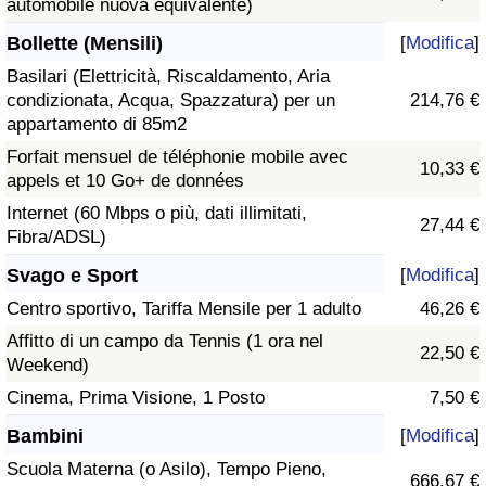
automobile nuova equivalente)
Bollette (Mensili)
[
Modifica
]
Basilari (Elettricità, Riscaldamento, Aria
condizionata, Acqua, Spazzatura) per un
214,76 €
appartamento di 85m2
Forfait mensuel de téléphonie mobile avec
10,33 €
appels et 10 Go+ de données
Internet (60 Mbps o più, dati illimitati,
27,44 €
Fibra/ADSL)
Svago e Sport
[
Modifica
]
Centro sportivo, Tariffa Mensile per 1 adulto
46,26 €
Affitto di un campo da Tennis (1 ora nel
22,50 €
Weekend)
Cinema, Prima Visione, 1 Posto
7,50 €
Bambini
[
Modifica
]
Scuola Materna (o Asilo), Tempo Pieno,
666,67 €