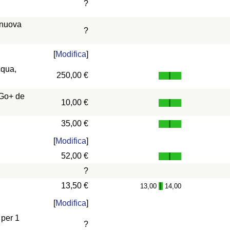
?
 nuova
?
[
Modifica
]
cqua,
250,00 €
 Go+ de
10,00 €
35,00 €
[
Modifica
]
52,00 €
?
13,50 €
13,00
14,00
-
[
Modifica
]
 per 1
?