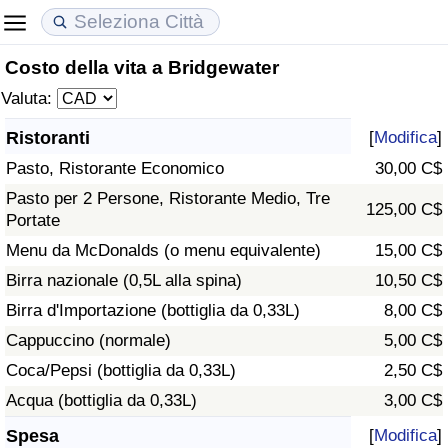
Costo della vita a Bridgewater
Costo della vita
Prezzi degli immobili
Qualità della Vita
Valuta:
Indice Del Costo Della Vita (corrente)
Indice del Prezzo delle Case (Corrente)
Indice della Qualità della Vita
Ristoranti
[
Modifica
]
Pasto, Ristorante Economico
30,00 C$
Indice Del Costo Della Vita
Indice del Prezzo delle Case
Indice della Qualità della Vita (Corrente)
Pasto per 2 Persone, Ristorante Medio, Tre
125,00 C$
Portate
Indice del Costo della Vita per Nazione
Indice del Prezzo delle Case per Nazione
Indice della qualità della vita per Paese
Menu da McDonalds (o menu equivalente)
15,00 C$
ad Aqaba
Criminalità
Birra nazionale (0,5L alla spina)
10,50 C$
Birra d'Importazione (bottiglia da 0,33L)
8,00 C$
Indice del Tasso di Criminalità (Corrente)
Cappuccino (normale)
5,00 C$
Coca/Pepsi (bottiglia da 0,33L)
2,50 C$
Indice della Criminalità
Acqua (bottiglia da 0,33L)
3,00 C$
Indice di criminalità per paese
Spesa
[
Modifica
]