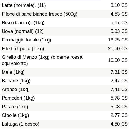
Latte (normale), (1L)
3,10 C$
Assistenza Sanitaria
Filone di pane bianco fresco (500g)
4,53 C$
Riso (bianco), (1kg)
5,67 C$
Indice dell’Assistenza Sanitaria (Corrente)
Uova (normali) (12)
5,33 C$
Indice dell’Assistenza Sanitaria
Formaggio locale (1kg)
13,75 C$
Filetti di pollo (1 kg)
21,50 C$
Indice dell’Assistenza Sanitaria per
Girello di Manzo (1kg) (o carne rossa
16,00 C$
Nazione
equivalente)
Mele (1kg)
7,31 C$
Inquinamento
Banane (1kg)
2,47 C$
Arance (1kg)
7,41 C$
Indice dell’Inquinamento (Corrente)
Pomodori (1kg)
5,78 C$
Indice di inquinamento
Patate (1kg)
5,03 C$
Cipolle (1kg)
2,77 C$
Indice dell’Inquinamento per Nazione
Lattuga (1 cespo)
4,50 C$