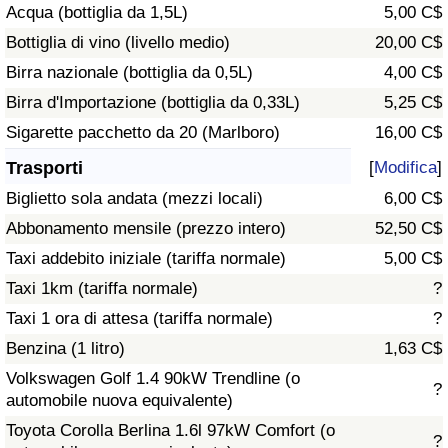
Acqua (bottiglia da 1,5L)
5,00 C$
Traffico
Bottiglia di vino (livello medio)
20,00 C$
Indice del Traffico
Birra nazionale (bottiglia da 0,5L)
4,00 C$
Birra d'Importazione (bottiglia da 0,33L)
5,25 C$
Indice del traffico (Corrente)
Sigarette pacchetto da 20 (Marlboro)
16,00 C$
Trasporti
[
Modifica
]
Indice del traffico per Nazione
Biglietto sola andata (mezzi locali)
6,00 C$
Abbonamento mensile (prezzo intero)
52,50 C$
Taxi addebito iniziale (tariffa normale)
5,00 C$
Taxi 1km (tariffa normale)
?
Taxi 1 ora di attesa (tariffa normale)
?
Benzina (1 litro)
1,63 C$
Volkswagen Golf 1.4 90kW Trendline (o
?
automobile nuova equivalente)
Toyota Corolla Berlina 1.6l 97kW Comfort (o
?