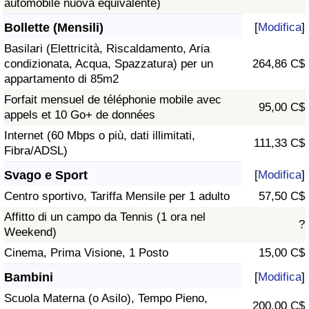
automobile nuova equivalente)
Bollette (Mensili)
[
Modifica
]
Basilari (Elettricità, Riscaldamento, Aria
condizionata, Acqua, Spazzatura) per un
264,86 C$
appartamento di 85m2
Forfait mensuel de téléphonie mobile avec
95,00 C$
appels et 10 Go+ de données
Internet (60 Mbps o più, dati illimitati,
111,33 C$
Fibra/ADSL)
Svago e Sport
[
Modifica
]
Centro sportivo, Tariffa Mensile per 1 adulto
57,50 C$
Affitto di un campo da Tennis (1 ora nel
?
Weekend)
Cinema, Prima Visione, 1 Posto
15,00 C$
Bambini
[
Modifica
]
Scuola Materna (o Asilo), Tempo Pieno,
200,00 C$