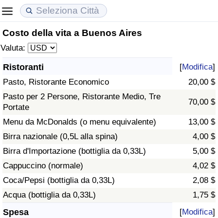
Costo della vita a Buenos Aires
Costo della vita
Prezzi degli immobili
Qualità della Vita
Valuta:
Indice Del Costo Della Vita (corrente)
Indice del Prezzo delle Case (Corrente)
Indice della Qualità della Vita
Ristoranti
[
Modifica
]
Pasto, Ristorante Economico
20,00 $
Indice Del Costo Della Vita
Indice del Prezzo delle Case
Indice della Qualità della Vita (Corrente)
Pasto per 2 Persone, Ristorante Medio, Tre
70,00 $
Portate
Indice del Costo della Vita per Nazione
Indice del Prezzo delle Case per Nazione
Indice della qualità della vita per Paese
Menu da McDonalds (o menu equivalente)
13,00 $
ad Aqaba
Criminalità
Birra nazionale (0,5L alla spina)
4,00 $
Birra d'Importazione (bottiglia da 0,33L)
5,00 $
Indice del Tasso di Criminalità (Corrente)
Cappuccino (normale)
4,02 $
Coca/Pepsi (bottiglia da 0,33L)
2,08 $
Indice della Criminalità
Acqua (bottiglia da 0,33L)
1,75 $
Indice di criminalità per paese
Spesa
[
Modifica
]