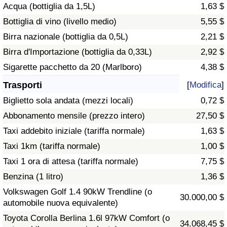
Acqua (bottiglia da 1,5L)
1,63 $
Traffico
Bottiglia di vino (livello medio)
5,55 $
Indice del Traffico
Birra nazionale (bottiglia da 0,5L)
2,21 $
Birra d'Importazione (bottiglia da 0,33L)
2,92 $
Indice del traffico (Corrente)
Sigarette pacchetto da 20 (Marlboro)
4,38 $
Trasporti
[
Modifica
]
Indice del traffico per Nazione
Biglietto sola andata (mezzi locali)
0,72 $
Abbonamento mensile (prezzo intero)
27,50 $
Taxi addebito iniziale (tariffa normale)
1,63 $
Taxi 1km (tariffa normale)
1,00 $
Taxi 1 ora di attesa (tariffa normale)
7,75 $
Benzina (1 litro)
1,36 $
Volkswagen Golf 1.4 90kW Trendline (o
30.000,00 $
automobile nuova equivalente)
Toyota Corolla Berlina 1.6l 97kW Comfort (o
34.068,45 $