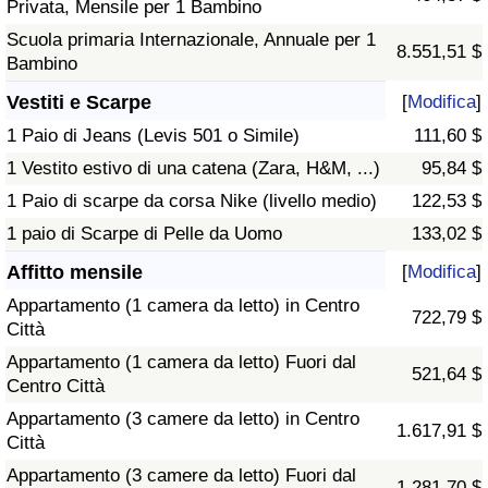
Privata, Mensile per 1 Bambino
Scuola primaria Internazionale, Annuale per 1
8.551,51 $
Bambino
Vestiti e Scarpe
[
Modifica
]
1 Paio di Jeans (Levis 501 o Simile)
111,60 $
1 Vestito estivo di una catena (Zara, H&M, ...)
95,84 $
1 Paio di scarpe da corsa Nike (livello medio)
122,53 $
1 paio di Scarpe di Pelle da Uomo
133,02 $
Affitto mensile
[
Modifica
]
Appartamento (1 camera da letto) in Centro
722,79 $
Città
Appartamento (1 camera da letto) Fuori dal
521,64 $
Centro Città
Appartamento (3 camere da letto) in Centro
1.617,91 $
Città
Appartamento (3 camere da letto) Fuori dal
1.281,70 $