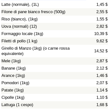
Latte (normale), (1L)
1,45 $
Assistenza Sanitaria
Filone di pane bianco fresco (500g)
2,55 $
Riso (bianco), (1kg)
1,55 $
Indice dell’Assistenza Sanitaria (Corrente)
Uova (normali) (12)
2,82 $
Indice dell’Assistenza Sanitaria
Formaggio locale (1kg)
10,39 $
Filetti di pollo (1 kg)
9,62 $
Indice dell’Assistenza Sanitaria per
Girello di Manzo (1kg) (o carne rossa
14,52 $
Nazione
equivalente)
Mele (1kg)
2,87 $
Inquinamento
Banane (1kg)
2,12 $
Arance (1kg)
1,46 $
Indice dell’Inquinamento (Corrente)
Pomodori (1kg)
2,07 $
Indice di inquinamento
Patate (1kg)
1,14 $
Cipolle (1kg)
1,10 $
Indice dell’Inquinamento per Nazione
Lattuga (1 cespo)
1,68 $