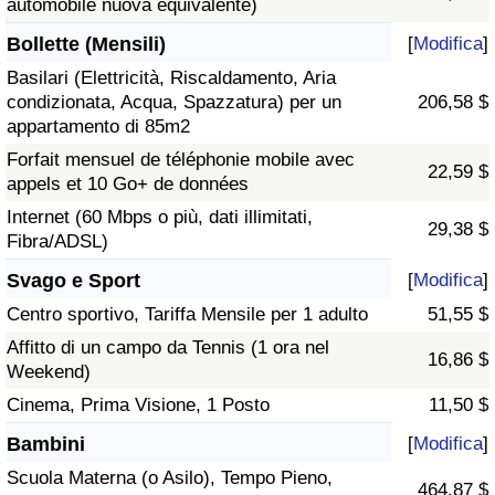
automobile nuova equivalente)
Bollette (Mensili)
[
Modifica
]
Basilari (Elettricità, Riscaldamento, Aria
condizionata, Acqua, Spazzatura) per un
206,58 $
appartamento di 85m2
Forfait mensuel de téléphonie mobile avec
22,59 $
appels et 10 Go+ de données
Internet (60 Mbps o più, dati illimitati,
29,38 $
Fibra/ADSL)
Svago e Sport
[
Modifica
]
Centro sportivo, Tariffa Mensile per 1 adulto
51,55 $
Affitto di un campo da Tennis (1 ora nel
16,86 $
Weekend)
Cinema, Prima Visione, 1 Posto
11,50 $
Bambini
[
Modifica
]
Scuola Materna (o Asilo), Tempo Pieno,
464,87 $