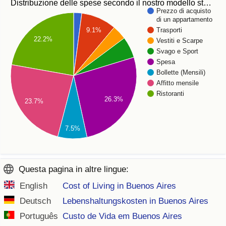
Distribuzione delle spese secondo il nostro modello st…
Prezzo di acquisto
di un appartamento
9.1%
Trasporti
22.2%
Vestiti e Scarpe
Svago e Sport
Spesa
Bollette (Mensili)
Affitto mensile
Ristoranti
26.3%
23.7%
7.5%
Questa pagina in altre lingue:
English
Cost of Living in Buenos Aires
Deutsch
Lebenshaltungskosten in Buenos Aires
Português
Custo de Vida em Buenos Aires