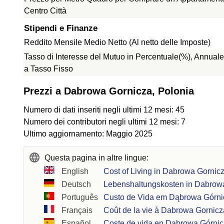
Centro Città
Stipendi e Finanze
Reddito Mensile Medio Netto (Al netto delle Imposte)
Tasso di Interesse del Mutuo in Percentuale(%), Annuale
a Tasso Fisso
Prezzi a Dabrowa Gornicza, Polonia
Numero di dati inseriti negli ultimi 12 mesi: 45
Numero dei contributori negli ultimi 12 mesi: 7
Ultimo aggiornamento: Maggio 2025
Questa pagina in altre lingue:
English
Cost of Living in Dabrowa Gornic
Deutsch
Lebenshaltungskosten in Dabrow
Português
Custo de Vida em Dąbrowa Górni
Français
Coût de la vie à Dabrowa Gornicz
Español
Coste de vida en Dabrowa Górni