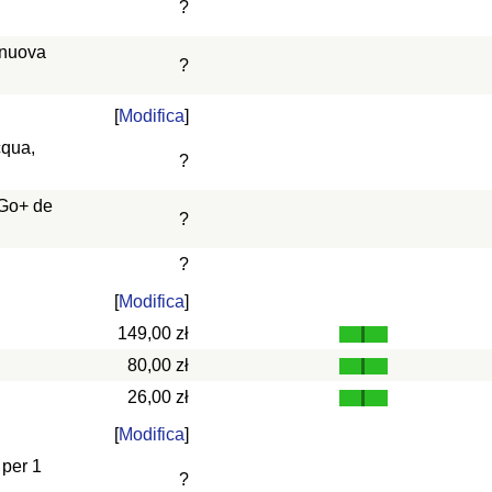
?
 nuova
?
[
Modifica
]
cqua,
?
 Go+ de
?
?
[
Modifica
]
149,00 zł
80,00 zł
26,00 zł
[
Modifica
]
 per 1
?