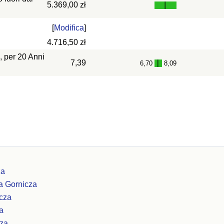
5.369,00 zł
[
Modifica
]
4.716,50 zł
, per 20 Anni
7,39
6,70
8,09
-
za
a Gornicza
cza
a
cza