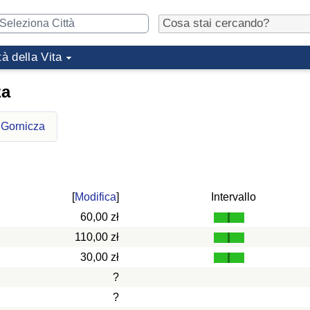
tà della Vita
za
 Gornicza
[
Modifica
]
Intervallo
60,00 zł
110,00 zł
30,00 zł
?
?