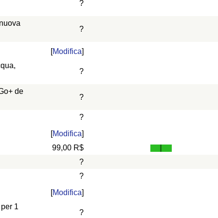
?
 nuova
?
[
Modifica
]
cqua,
?
 Go+ de
?
?
[
Modifica
]
99,00 R$
?
?
[
Modifica
]
 per 1
?