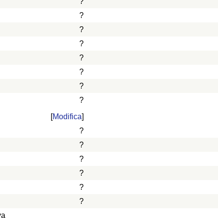
?
?
?
?
?
?
?
?
[
Modifica
]
?
?
?
?
?
?
va