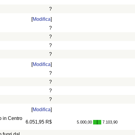
?
[
Modifica
]
?
?
?
?
[
Modifica
]
?
?
?
?
[
Modifica
]
 in Centro
6.051,95 R$
5.000,00
7.103,90
-
fuori dal