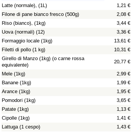
Latte (normale), (1L)
1,21 €
Assistenza Sanitaria
Filone di pane bianco fresco (500g)
2,08 €
Riso (bianco), (1kg)
3,44 €
Indice dell’Assistenza Sanitaria (Corrente)
Uova (normali) (12)
3,36 €
Indice dell’Assistenza Sanitaria
Formaggio locale (1kg)
13,61 €
Filetti di pollo (1 kg)
10,31 €
Indice dell’Assistenza Sanitaria per
Girello di Manzo (1kg) (o carne rossa
20,77 €
Nazione
equivalente)
Mele (1kg)
2,99 €
Inquinamento
Banane (1kg)
1,99 €
Arance (1kg)
1,95 €
Indice dell’Inquinamento (Corrente)
Pomodori (1kg)
3,65 €
Indice di inquinamento
Patate (1kg)
1,13 €
Cipolle (1kg)
1,41 €
Indice dell’Inquinamento per Nazione
Lattuga (1 cespo)
1,43 €