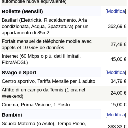
automobile nuova equivalente)
Bollette (Mensili)
[
Modifica
]
Basilari (Elettricità, Riscaldamento, Aria
condizionata, Acqua, Spazzatura) per un
362,69 €
appartamento di 85m2
Forfait mensuel de téléphonie mobile avec
27,48 €
appels et 10 Go+ de données
Internet (60 Mbps o più, dati illimitati,
45,00 €
Fibra/ADSL)
Svago e Sport
[
Modifica
]
Centro sportivo, Tariffa Mensile per 1 adulto
34,79 €
Affitto di un campo da Tennis (1 ora nel
24,00 €
Weekend)
Cinema, Prima Visione, 1 Posto
15,00 €
Bambini
[
Modifica
]
Scuola Materna (o Asilo), Tempo Pieno,
363,33 €