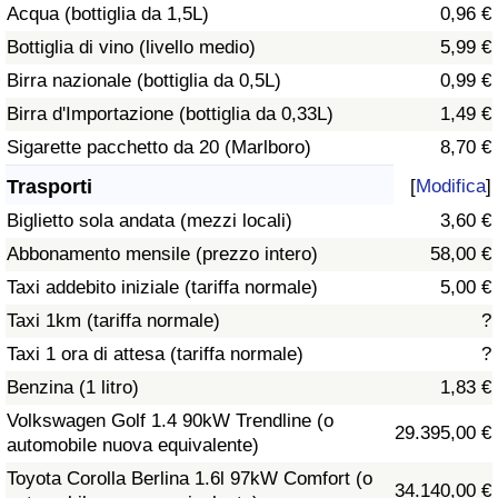
Acqua (bottiglia da 1,5L)
0,96 €
Traffico
Bottiglia di vino (livello medio)
5,99 €
Indice del Traffico
Birra nazionale (bottiglia da 0,5L)
0,99 €
Birra d'Importazione (bottiglia da 0,33L)
1,49 €
Indice del traffico (Corrente)
Sigarette pacchetto da 20 (Marlboro)
8,70 €
Trasporti
[
Modifica
]
Indice del traffico per Nazione
Biglietto sola andata (mezzi locali)
3,60 €
Abbonamento mensile (prezzo intero)
58,00 €
Taxi addebito iniziale (tariffa normale)
5,00 €
Taxi 1km (tariffa normale)
?
Taxi 1 ora di attesa (tariffa normale)
?
Benzina (1 litro)
1,83 €
Volkswagen Golf 1.4 90kW Trendline (o
29.395,00 €
automobile nuova equivalente)
Toyota Corolla Berlina 1.6l 97kW Comfort (o
34.140,00 €