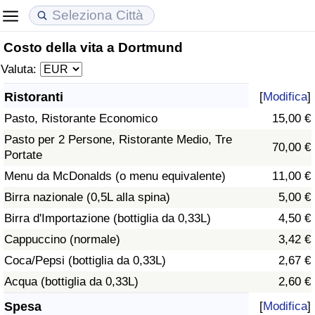
Costo della vita a Dortmund
Costo della vita
Prezzi degli immobili
Qualità della Vita
Valuta:
Indice Del Costo Della Vita (corrente)
Indice del Prezzo delle Case (Corrente)
Indice della Qualità della Vita
Ristoranti
[
Modifica
]
Pasto, Ristorante Economico
15,00 €
Indice Del Costo Della Vita
Indice del Prezzo delle Case
Indice della Qualità della Vita (Corrente)
Pasto per 2 Persone, Ristorante Medio, Tre
70,00 €
Portate
Indice del Costo della Vita per Nazione
Indice del Prezzo delle Case per Nazione
Indice della qualità della vita per Paese
Menu da McDonalds (o menu equivalente)
11,00 €
ad Aqaba
Criminalità
Birra nazionale (0,5L alla spina)
5,00 €
Birra d'Importazione (bottiglia da 0,33L)
4,50 €
Indice del Tasso di Criminalità (Corrente)
Cappuccino (normale)
3,42 €
Coca/Pepsi (bottiglia da 0,33L)
2,67 €
Indice della Criminalità
Acqua (bottiglia da 0,33L)
2,60 €
Indice di criminalità per paese
Spesa
[
Modifica
]