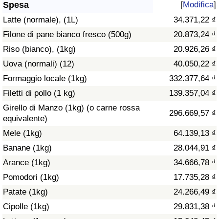
Spesa
[
Modifica
]
Assistenza Sanitaria
Latte (normale), (1L)
34.371,22 ₫
Filone di pane bianco fresco (500g)
20.873,24 ₫
Indice dell’Assistenza Sanitaria (Corrente)
Riso (bianco), (1kg)
20.926,26 ₫
Uova (normali) (12)
40.050,22 ₫
Indice dell’Assistenza Sanitaria
Formaggio locale (1kg)
332.377,64 ₫
Indice dell’Assistenza Sanitaria per
Filetti di pollo (1 kg)
139.357,04 ₫
Nazione
Girello di Manzo (1kg) (o carne rossa
296.669,57 ₫
equivalente)
Inquinamento
Mele (1kg)
64.139,13 ₫
Banane (1kg)
28.044,91 ₫
Indice dell’Inquinamento (Corrente)
Arance (1kg)
34.666,78 ₫
Pomodori (1kg)
17.735,28 ₫
Indice di inquinamento
Patate (1kg)
24.266,49 ₫
Indice dell’Inquinamento per Nazione
Cipolle (1kg)
29.831,38 ₫