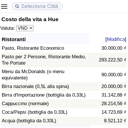
Costo della vita a Hue
Costo della vita
Prezzi degli immobili
Qualità della Vita
Valuta:
Indice Del Costo Della Vita (corrente)
Indice del Prezzo delle Case (Corrente)
Indice della Qualità della Vita
Ristoranti
[
Modifica
]
Pasto, Ristorante Economico
30.000,00 ₫
Indice Del Costo Della Vita
Indice del Prezzo delle Case
Indice della Qualità della Vita (Corrente)
Pasto per 2 Persone, Ristorante Medio,
293.222,50 ₫
Tre Portate
Indice del Costo della Vita per Nazione
Indice del Prezzo delle Case per Nazione
Indice della qualità della vita per Paese
Menu da McDonalds (o menu
90.000,00 ₫
equivalente)
ad Aqaba
Criminalità
Birra nazionale (0,5L alla spina)
20.000,00 ₫
Indice del Tasso di Criminalità (Corrente)
Birra d'Importazione (bottiglia da 0,33L)
31.142,88 ₫
Cappuccino (normale)
28.214,56 ₫
Indice della Criminalità
Coca/Pepsi (bottiglia da 0,33L)
14.723,69 ₫
Acqua (bottiglia da 0,33L)
8.521,12 ₫
Indice di criminalità per paese