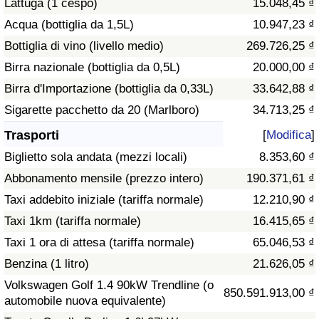
Lattuga (1 cespo)
15.048,45 ₫
Traffico
Acqua (bottiglia da 1,5L)
10.947,23 ₫
Bottiglia di vino (livello medio)
269.726,25 ₫
Indice del Traffico
Birra nazionale (bottiglia da 0,5L)
20.000,00 ₫
Indice del traffico (Corrente)
Birra d'Importazione (bottiglia da 0,33L)
33.642,88 ₫
Sigarette pacchetto da 20 (Marlboro)
34.713,25 ₫
Indice del traffico per Nazione
Trasporti
[
Modifica
]
Biglietto sola andata (mezzi locali)
8.353,60 ₫
Abbonamento mensile (prezzo intero)
190.371,61 ₫
Taxi addebito iniziale (tariffa normale)
12.210,90 ₫
Taxi 1km (tariffa normale)
16.415,65 ₫
Taxi 1 ora di attesa (tariffa normale)
65.046,53 ₫
Benzina (1 litro)
21.626,05 ₫
Volkswagen Golf 1.4 90kW Trendline (o
850.591.913,00 ₫
automobile nuova equivalente)