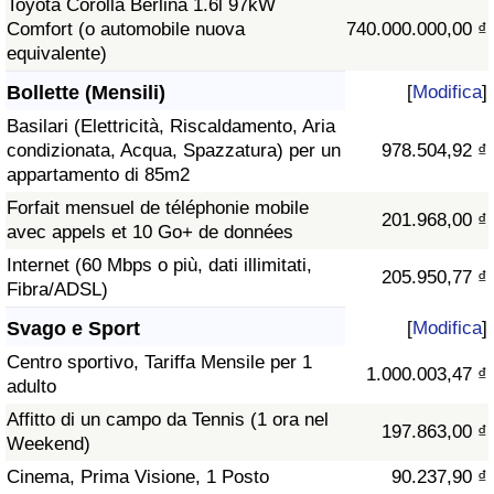
Toyota Corolla Berlina 1.6l 97kW
Comfort (o automobile nuova
740.000.000,00 ₫
equivalente)
Bollette (Mensili)
[
Modifica
]
Basilari (Elettricità, Riscaldamento, Aria
condizionata, Acqua, Spazzatura) per un
978.504,92 ₫
appartamento di 85m2
Forfait mensuel de téléphonie mobile
201.968,00 ₫
avec appels et 10 Go+ de données
Internet (60 Mbps o più, dati illimitati,
205.950,77 ₫
Fibra/ADSL)
Svago e Sport
[
Modifica
]
Centro sportivo, Tariffa Mensile per 1
1.000.003,47 ₫
adulto
Affitto di un campo da Tennis (1 ora nel
197.863,00 ₫
Weekend)
Cinema, Prima Visione, 1 Posto
90.237,90 ₫