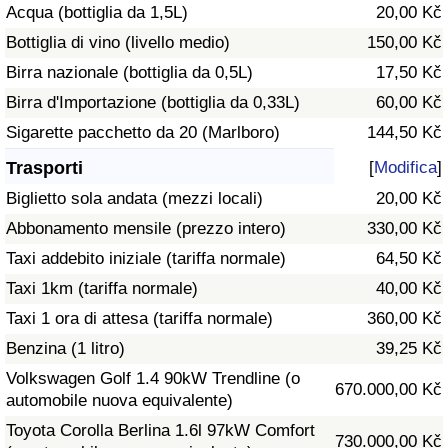
Acqua (bottiglia da 1,5L)
20,00 Kč
Traffico
Bottiglia di vino (livello medio)
150,00 Kč
Indice del Traffico
Birra nazionale (bottiglia da 0,5L)
17,50 Kč
Birra d'Importazione (bottiglia da 0,33L)
60,00 Kč
Indice del traffico (Corrente)
Sigarette pacchetto da 20 (Marlboro)
144,50 Kč
Trasporti
[
Modifica
]
Indice del traffico per Nazione
Biglietto sola andata (mezzi locali)
20,00 Kč
Abbonamento mensile (prezzo intero)
330,00 Kč
Taxi addebito iniziale (tariffa normale)
64,50 Kč
Taxi 1km (tariffa normale)
40,00 Kč
Taxi 1 ora di attesa (tariffa normale)
360,00 Kč
Benzina (1 litro)
39,25 Kč
Volkswagen Golf 1.4 90kW Trendline (o
670.000,00 Kč
automobile nuova equivalente)
Toyota Corolla Berlina 1.6l 97kW Comfort
730.000,00 Kč