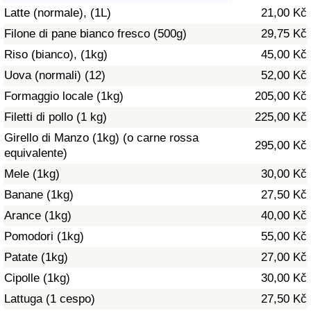
Latte (normale), (1L)
21,00 Kč
Assistenza Sanitaria
Filone di pane bianco fresco (500g)
29,75 Kč
Riso (bianco), (1kg)
45,00 Kč
Indice dell’Assistenza Sanitaria (Corrente)
Uova (normali) (12)
52,00 Kč
Indice dell’Assistenza Sanitaria
Formaggio locale (1kg)
205,00 Kč
Filetti di pollo (1 kg)
225,00 Kč
Indice dell’Assistenza Sanitaria per
Girello di Manzo (1kg) (o carne rossa
295,00 Kč
Nazione
equivalente)
Mele (1kg)
30,00 Kč
Inquinamento
Banane (1kg)
27,50 Kč
Arance (1kg)
40,00 Kč
Indice dell’Inquinamento (Corrente)
Pomodori (1kg)
55,00 Kč
Indice di inquinamento
Patate (1kg)
27,00 Kč
Cipolle (1kg)
30,00 Kč
Indice dell’Inquinamento per Nazione
Lattuga (1 cespo)
27,50 Kč