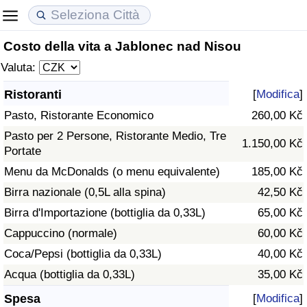
Costo della vita a Jablonec nad Nisou
Costo della vita
Prezzi degli immobili
Qualità della Vita
Valuta:
Indice Del Costo Della Vita (corrente)
Indice del Prezzo delle Case (Corrente)
Indice della Qualità della Vita
Ristoranti
[
Modifica
]
Pasto, Ristorante Economico
260,00 Kč
Indice Del Costo Della Vita
Indice del Prezzo delle Case
Indice della Qualità della Vita (Corrente)
Pasto per 2 Persone, Ristorante Medio, Tre
1.150,00 Kč
Portate
Indice del Costo della Vita per Nazione
Indice del Prezzo delle Case per Nazione
Indice della qualità della vita per Paese
Menu da McDonalds (o menu equivalente)
185,00 Kč
ad Aqaba
Criminalità
Birra nazionale (0,5L alla spina)
42,50 Kč
Birra d'Importazione (bottiglia da 0,33L)
65,00 Kč
Indice del Tasso di Criminalità (Corrente)
Cappuccino (normale)
60,00 Kč
Coca/Pepsi (bottiglia da 0,33L)
40,00 Kč
Indice della Criminalità
Acqua (bottiglia da 0,33L)
35,00 Kč
Indice di criminalità per paese
Spesa
[
Modifica
]