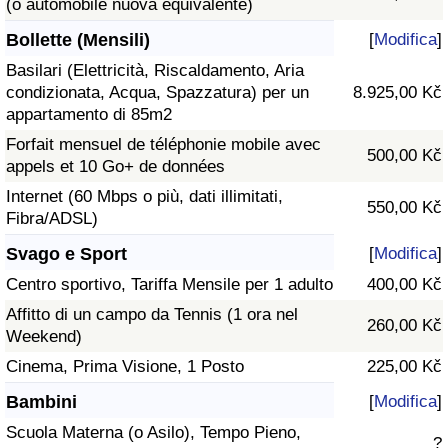
(o automobile nuova equivalente)
Bollette (Mensili)
[
Modifica
]
Basilari (Elettricità, Riscaldamento, Aria
condizionata, Acqua, Spazzatura) per un
8.925,00 Kč
appartamento di 85m2
Forfait mensuel de téléphonie mobile avec
500,00 Kč
appels et 10 Go+ de données
Internet (60 Mbps o più, dati illimitati,
550,00 Kč
Fibra/ADSL)
Svago e Sport
[
Modifica
]
Centro sportivo, Tariffa Mensile per 1 adulto
400,00 Kč
Affitto di un campo da Tennis (1 ora nel
260,00 Kč
Weekend)
Cinema, Prima Visione, 1 Posto
225,00 Kč
Bambini
[
Modifica
]
Scuola Materna (o Asilo), Tempo Pieno,
?