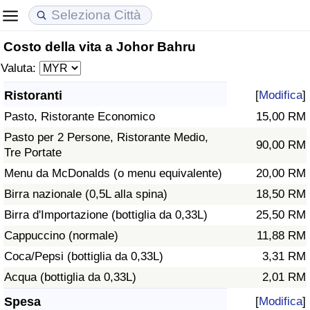
Costo della vita a Johor Bahru
Costo della vita
Prezzi degli immobili
Qualità della Vita
Valuta:
Indice Del Costo Della Vita (corrente)
Indice del Prezzo delle Case (Corrente)
Indice della Qualità della Vita
Ristoranti
[
Modifica
]
Pasto, Ristorante Economico
15,00 RM
Indice Del Costo Della Vita
Indice del Prezzo delle Case
Indice della Qualità della Vita (Corrente)
Pasto per 2 Persone, Ristorante Medio,
90,00 RM
Tre Portate
Indice del Costo della Vita per Nazione
Indice del Prezzo delle Case per Nazione
Indice della qualità della vita per Paese
Menu da McDonalds (o menu equivalente)
20,00 RM
ad Aqaba
Criminalità
Birra nazionale (0,5L alla spina)
18,50 RM
Birra d'Importazione (bottiglia da 0,33L)
25,50 RM
Indice del Tasso di Criminalità (Corrente)
Cappuccino (normale)
11,88 RM
Coca/Pepsi (bottiglia da 0,33L)
3,31 RM
Indice della Criminalità
Acqua (bottiglia da 0,33L)
2,01 RM
Indice di criminalità per paese
Spesa
[
Modifica
]