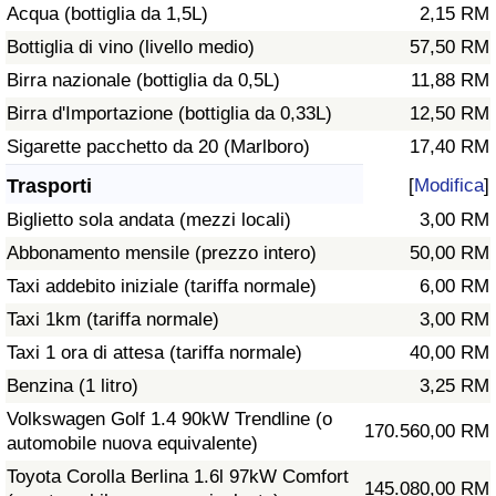
Acqua (bottiglia da 1,5L)
2,15 RM
Traffico
Bottiglia di vino (livello medio)
57,50 RM
Indice del Traffico
Birra nazionale (bottiglia da 0,5L)
11,88 RM
Birra d'Importazione (bottiglia da 0,33L)
12,50 RM
Indice del traffico (Corrente)
Sigarette pacchetto da 20 (Marlboro)
17,40 RM
Trasporti
[
Modifica
]
Indice del traffico per Nazione
Biglietto sola andata (mezzi locali)
3,00 RM
Abbonamento mensile (prezzo intero)
50,00 RM
Taxi addebito iniziale (tariffa normale)
6,00 RM
Taxi 1km (tariffa normale)
3,00 RM
Taxi 1 ora di attesa (tariffa normale)
40,00 RM
Benzina (1 litro)
3,25 RM
Volkswagen Golf 1.4 90kW Trendline (o
170.560,00 RM
automobile nuova equivalente)
Toyota Corolla Berlina 1.6l 97kW Comfort
145.080,00 RM