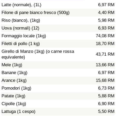
Latte (normale), (1L)
6,97 RM
Assistenza Sanitaria
Filone di pane bianco fresco (500g)
4,40 RM
Riso (bianco), (1kg)
5,98 RM
Indice dell’Assistenza Sanitaria (Corrente)
Uova (normali) (12)
6,93 RM
Indice dell’Assistenza Sanitaria
Formaggio locale (1kg)
74,08 RM
Filetti di pollo (1 kg)
18,70 RM
Indice dell’Assistenza Sanitaria per
Girello di Manzo (1kg) (o carne rossa
43,71 RM
Nazione
equivalente)
Mele (1kg)
13,66 RM
Inquinamento
Banane (1kg)
6,97 RM
Arance (1kg)
15,68 RM
Indice dell’Inquinamento (Corrente)
Pomodori (1kg)
6,73 RM
Indice di inquinamento
Patate (1kg)
5,88 RM
Cipolle (1kg)
6,90 RM
Indice dell’Inquinamento per Nazione
Lattuga (1 cespo)
5,50 RM