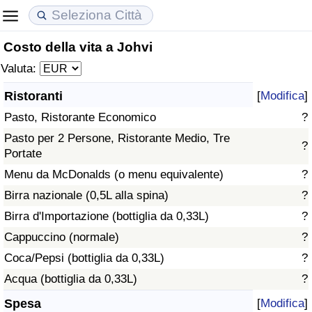
Costo della vita a Johvi
Costo della vita
Prezzi degli immobili
Qualità della Vita
Valuta:
Indice Del Costo Della Vita (corrente)
Indice del Prezzo delle Case (Corrente)
Indice della Qualità della Vita
Ristoranti
[
Modifica
]
Pasto, Ristorante Economico
?
Indice Del Costo Della Vita
Indice del Prezzo delle Case
Indice della Qualità della Vita (Corrente)
Pasto per 2 Persone, Ristorante Medio, Tre
?
Portate
Indice del Costo della Vita per Nazione
Indice del Prezzo delle Case per Nazione
Indice della qualità della vita per Paese
Menu da McDonalds (o menu equivalente)
?
ad Aqaba
Criminalità
Birra nazionale (0,5L alla spina)
?
Birra d'Importazione (bottiglia da 0,33L)
?
Indice del Tasso di Criminalità (Corrente)
Cappuccino (normale)
?
Coca/Pepsi (bottiglia da 0,33L)
?
Indice della Criminalità
Acqua (bottiglia da 0,33L)
?
Indice di criminalità per paese
Spesa
[
Modifica
]