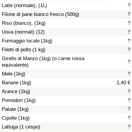
Latte (normale), (1L)
?
Assistenza Sanitaria
Filone di pane bianco fresco (500g)
?
Riso (bianco), (1kg)
?
Indice dell’Assistenza Sanitaria (Corrente)
Uova (normali) (12)
?
Indice dell’Assistenza Sanitaria
Formaggio locale (1kg)
?
Filetti di pollo (1 kg)
?
Indice dell’Assistenza Sanitaria per
Girello di Manzo (1kg) (o carne rossa
?
Nazione
equivalente)
Mele (1kg)
?
Inquinamento
Banane (1kg)
1,40 €
Arance (1kg)
?
Indice dell’Inquinamento (Corrente)
Pomodori (1kg)
?
Indice di inquinamento
Patate (1kg)
?
Cipolle (1kg)
?
Indice dell’Inquinamento per Nazione
Lattuga (1 cespo)
?