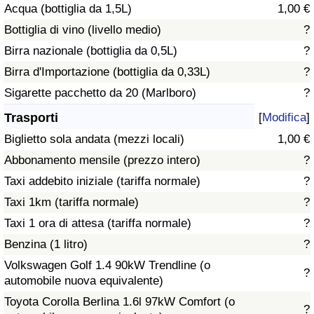
Acqua (bottiglia da 1,5L)
1,00 €
Traffico
Bottiglia di vino (livello medio)
?
Indice del Traffico
Birra nazionale (bottiglia da 0,5L)
?
Birra d'Importazione (bottiglia da 0,33L)
?
Indice del traffico (Corrente)
Sigarette pacchetto da 20 (Marlboro)
?
Trasporti
[
Modifica
]
Indice del traffico per Nazione
Biglietto sola andata (mezzi locali)
1,00 €
Abbonamento mensile (prezzo intero)
?
Taxi addebito iniziale (tariffa normale)
?
Taxi 1km (tariffa normale)
?
Taxi 1 ora di attesa (tariffa normale)
?
Benzina (1 litro)
?
Volkswagen Golf 1.4 90kW Trendline (o
?
automobile nuova equivalente)
Toyota Corolla Berlina 1.6l 97kW Comfort (o
?