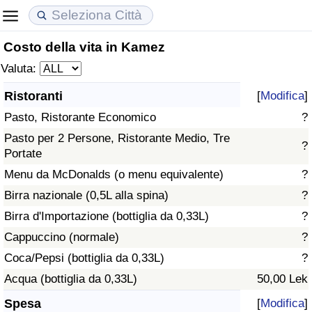
Costo della vita in Kamez
Costo della vita
Prezzi degli immobili
Qualità della Vita
Valuta:
Indice Del Costo Della Vita (corrente)
Indice del Prezzo delle Case (Corrente)
Indice della Qualità della Vita
Ristoranti
[
Modifica
]
Pasto, Ristorante Economico
?
Indice Del Costo Della Vita
Indice del Prezzo delle Case
Indice della Qualità della Vita (Corrente)
Pasto per 2 Persone, Ristorante Medio, Tre
?
Portate
Indice del Costo della Vita per Nazione
Indice del Prezzo delle Case per Nazione
Indice della qualità della vita per Paese
Menu da McDonalds (o menu equivalente)
?
ad Aqaba
Criminalità
Birra nazionale (0,5L alla spina)
?
Birra d'Importazione (bottiglia da 0,33L)
?
Indice del Tasso di Criminalità (Corrente)
Cappuccino (normale)
?
Coca/Pepsi (bottiglia da 0,33L)
?
Indice della Criminalità
Acqua (bottiglia da 0,33L)
50,00 Lek
Indice di criminalità per paese
Spesa
[
Modifica
]