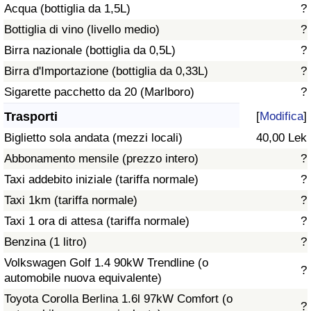
Acqua (bottiglia da 1,5L)
?
Traffico
Bottiglia di vino (livello medio)
?
Indice del Traffico
Birra nazionale (bottiglia da 0,5L)
?
Birra d'Importazione (bottiglia da 0,33L)
?
Indice del traffico (Corrente)
Sigarette pacchetto da 20 (Marlboro)
?
Trasporti
[
Modifica
]
Indice del traffico per Nazione
Biglietto sola andata (mezzi locali)
40,00 Lek
Abbonamento mensile (prezzo intero)
?
Taxi addebito iniziale (tariffa normale)
?
Taxi 1km (tariffa normale)
?
Taxi 1 ora di attesa (tariffa normale)
?
Benzina (1 litro)
?
Volkswagen Golf 1.4 90kW Trendline (o
?
automobile nuova equivalente)
Toyota Corolla Berlina 1.6l 97kW Comfort (o
?