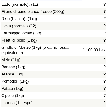
Latte (normale), (1L)
?
Assistenza Sanitaria
Filone di pane bianco fresco (500g)
?
Riso (bianco), (1kg)
?
Indice dell’Assistenza Sanitaria (Corrente)
Uova (normali) (12)
?
Indice dell’Assistenza Sanitaria
Formaggio locale (1kg)
?
Filetti di pollo (1 kg)
?
Indice dell’Assistenza Sanitaria per
Girello di Manzo (1kg) (o carne rossa
1.100,00 Lek
Nazione
equivalente)
Mele (1kg)
?
Inquinamento
Banane (1kg)
?
Arance (1kg)
?
Indice dell’Inquinamento (Corrente)
Pomodori (1kg)
?
Indice di inquinamento
Patate (1kg)
?
Cipolle (1kg)
?
Indice dell’Inquinamento per Nazione
Lattuga (1 cespo)
?