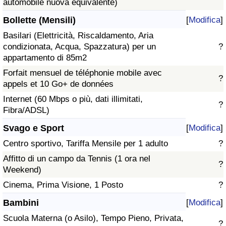
automobile nuova equivalente)
Bollette (Mensili)
[
Modifica
]
Basilari (Elettricità, Riscaldamento, Aria
condizionata, Acqua, Spazzatura) per un
?
appartamento di 85m2
Forfait mensuel de téléphonie mobile avec
?
appels et 10 Go+ de données
Internet (60 Mbps o più, dati illimitati,
?
Fibra/ADSL)
Svago e Sport
[
Modifica
]
Centro sportivo, Tariffa Mensile per 1 adulto
?
Affitto di un campo da Tennis (1 ora nel
?
Weekend)
Cinema, Prima Visione, 1 Posto
?
Bambini
[
Modifica
]
Scuola Materna (o Asilo), Tempo Pieno, Privata,
?