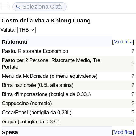
Costo della vita a Khlong Luang
Costo della vita
Prezzi degli immobili
Qualità della Vita
Valuta:
Indice Del Costo Della Vita (corrente)
Indice del Prezzo delle Case (Corrente)
Indice della Qualità della Vita
Ristoranti
[
Modifica
]
Pasto, Ristorante Economico
?
Indice Del Costo Della Vita
Indice del Prezzo delle Case
Indice della Qualità della Vita (Corrente)
Pasto per 2 Persone, Ristorante Medio, Tre
?
Portate
Indice del Costo della Vita per Nazione
Indice del Prezzo delle Case per Nazione
Indice della qualità della vita per Paese
Menu da McDonalds (o menu equivalente)
?
ad Aqaba
Criminalità
Birra nazionale (0,5L alla spina)
?
Birra d'Importazione (bottiglia da 0,33L)
?
Indice del Tasso di Criminalità (Corrente)
Cappuccino (normale)
?
Coca/Pepsi (bottiglia da 0,33L)
?
Indice della Criminalità
Acqua (bottiglia da 0,33L)
?
Indice di criminalità per paese
Spesa
[
Modifica
]