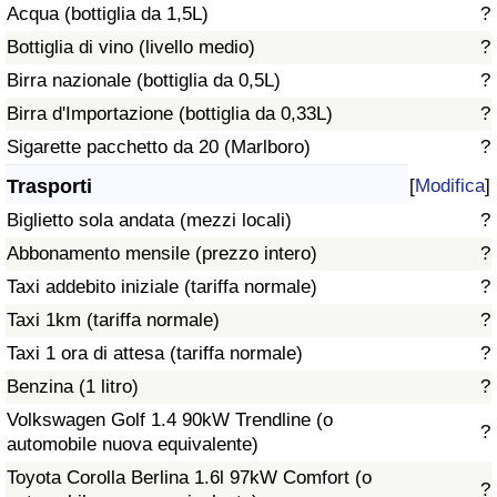
Acqua (bottiglia da 1,5L)
?
Traffico
Bottiglia di vino (livello medio)
?
Indice del Traffico
Birra nazionale (bottiglia da 0,5L)
?
Birra d'Importazione (bottiglia da 0,33L)
?
Indice del traffico (Corrente)
Sigarette pacchetto da 20 (Marlboro)
?
Trasporti
[
Modifica
]
Indice del traffico per Nazione
Biglietto sola andata (mezzi locali)
?
Abbonamento mensile (prezzo intero)
?
Taxi addebito iniziale (tariffa normale)
?
Taxi 1km (tariffa normale)
?
Taxi 1 ora di attesa (tariffa normale)
?
Benzina (1 litro)
?
Volkswagen Golf 1.4 90kW Trendline (o
?
automobile nuova equivalente)
Toyota Corolla Berlina 1.6l 97kW Comfort (o
?