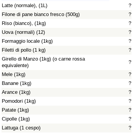
Latte (normale), (1L)
?
Assistenza Sanitaria
Filone di pane bianco fresco (500g)
?
Riso (bianco), (1kg)
?
Indice dell’Assistenza Sanitaria (Corrente)
Uova (normali) (12)
?
Indice dell’Assistenza Sanitaria
Formaggio locale (1kg)
?
Filetti di pollo (1 kg)
?
Indice dell’Assistenza Sanitaria per
Girello di Manzo (1kg) (o carne rossa
?
Nazione
equivalente)
Mele (1kg)
?
Inquinamento
Banane (1kg)
?
Arance (1kg)
?
Indice dell’Inquinamento (Corrente)
Pomodori (1kg)
?
Indice di inquinamento
Patate (1kg)
?
Cipolle (1kg)
?
Indice dell’Inquinamento per Nazione
Lattuga (1 cespo)
?