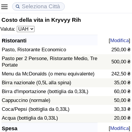
Costo della vita in Kryvyy Rih
Costo della vita
Prezzi degli immobili
Qualità della Vita
Valuta:
Indice Del Costo Della Vita (corrente)
Indice del Prezzo delle Case (Corrente)
Indice della Qualità della Vita
Ristoranti
[
Modifica
]
Pasto, Ristorante Economico
250,00 ₴
Indice Del Costo Della Vita
Indice del Prezzo delle Case
Indice della Qualità della Vita (Corrente)
Pasto per 2 Persone, Ristorante Medio, Tre
500,00 ₴
Portate
Indice del Costo della Vita per Nazione
Indice del Prezzo delle Case per Nazione
Indice della qualità della vita per Paese
Menu da McDonalds (o menu equivalente)
242,50 ₴
ad Aqaba
Criminalità
Birra nazionale (0,5L alla spina)
35,00 ₴
Birra d'Importazione (bottiglia da 0,33L)
60,00 ₴
Indice del Tasso di Criminalità (Corrente)
Cappuccino (normale)
50,00 ₴
Coca/Pepsi (bottiglia da 0,33L)
30,33 ₴
Indice della Criminalità
Acqua (bottiglia da 0,33L)
20,00 ₴
Indice di criminalità per paese
Spesa
[
Modifica
]