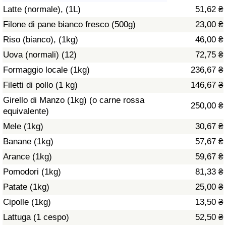
Latte (normale), (1L)
51,62 ₴
Assistenza Sanitaria
Filone di pane bianco fresco (500g)
23,00 ₴
Riso (bianco), (1kg)
46,00 ₴
Indice dell’Assistenza Sanitaria (Corrente)
Uova (normali) (12)
72,75 ₴
Indice dell’Assistenza Sanitaria
Formaggio locale (1kg)
236,67 ₴
Filetti di pollo (1 kg)
146,67 ₴
Indice dell’Assistenza Sanitaria per
Girello di Manzo (1kg) (o carne rossa
250,00 ₴
Nazione
equivalente)
Mele (1kg)
30,67 ₴
Inquinamento
Banane (1kg)
57,67 ₴
Arance (1kg)
59,67 ₴
Indice dell’Inquinamento (Corrente)
Pomodori (1kg)
81,33 ₴
Indice di inquinamento
Patate (1kg)
25,00 ₴
Cipolle (1kg)
13,50 ₴
Indice dell’Inquinamento per Nazione
Lattuga (1 cespo)
52,50 ₴