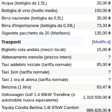
Acqua (bottiglia da 1,5L)
20,00 ₴
Traffico
Bottiglia di vino (livello medio)
150,00 ₴
Indice del Traffico
Birra nazionale (bottiglia da 0,5L)
35,00 ₴
Birra d'Importazione (bottiglia da 0,33L)
73,33 ₴
Indice del traffico (Corrente)
Sigarette pacchetto da 20 (Marlboro)
135,00 ₴
Trasporti
[
Modifica
]
Indice del traffico per Nazione
Biglietto sola andata (mezzi locali)
15,00 ₴
Abbonamento mensile (prezzo intero)
?
Taxi addebito iniziale (tariffa normale)
85,00 ₴
Taxi 1km (tariffa normale)
?
Taxi 1 ora di attesa (tariffa normale)
?
Benzina (1 litro)
63,47 ₴
Volkswagen Golf 1.4 90kW Trendline (o
1.319.559,00 ₴
automobile nuova equivalente)
Toyota Corolla Berlina 1.6l 97kW Comfort
989.828,00 ₴