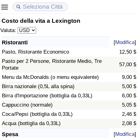
Costo della vita a Lexington
Costo della vita
Prezzi degli immobili
Qualità della Vita
Valuta:
Indice Del Costo Della Vita (corrente)
Indice del Prezzo delle Case (Corrente)
Indice della Qualità della Vita
Ristoranti
[
Modifica
]
Pasto, Ristorante Economico
12,50 $
Indice Del Costo Della Vita
Indice del Prezzo delle Case
Indice della Qualità della Vita (Corrente)
Pasto per 2 Persone, Ristorante Medio, Tre
57,00 $
Portate
Indice del Costo della Vita per Nazione
Indice del Prezzo delle Case per Nazione
Indice della qualità della vita per Paese
Menu da McDonalds (o menu equivalente)
9,00 $
ad Aqaba
Criminalità
Birra nazionale (0,5L alla spina)
5,00 $
Birra d'Importazione (bottiglia da 0,33L)
6,00 $
Indice del Tasso di Criminalità (Corrente)
Cappuccino (normale)
5,05 $
Coca/Pepsi (bottiglia da 0,33L)
2,46 $
Indice della Criminalità
Acqua (bottiglia da 0,33L)
2,08 $
Indice di criminalità per paese
Spesa
[
Modifica
]