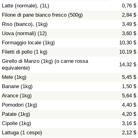
Latte (normale), (1L)
0,76 $
Assistenza Sanitaria
Filone di pane bianco fresco (500g)
2,84 $
Riso (bianco), (1kg)
3,49 $
Indice dell’Assistenza Sanitaria (Corrente)
Uova (normali) (12)
3,60 $
Indice dell’Assistenza Sanitaria
Formaggio locale (1kg)
10,30 $
Filetti di pollo (1 kg)
10,19 $
Indice dell’Assistenza Sanitaria per
Girello di Manzo (1kg) (o carne rossa
14,32 $
Nazione
equivalente)
Mele (1kg)
5,45 $
Inquinamento
Banane (1kg)
1,50 $
Arance (1kg)
5,64 $
Indice dell’Inquinamento (Corrente)
Pomodori (1kg)
4,40 $
Indice di inquinamento
Patate (1kg)
4,20 $
Cipolle (1kg)
3,16 $
Indice dell’Inquinamento per Nazione
Lattuga (1 cespo)
2,12 $