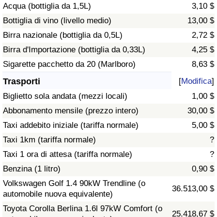
Acqua (bottiglia da 1,5L)
3,10 $
Traffico
Bottiglia di vino (livello medio)
13,00 $
Indice del Traffico
Birra nazionale (bottiglia da 0,5L)
2,72 $
Birra d'Importazione (bottiglia da 0,33L)
4,25 $
Indice del traffico (Corrente)
Sigarette pacchetto da 20 (Marlboro)
8,63 $
Trasporti
[
Modifica
]
Indice del traffico per Nazione
Biglietto sola andata (mezzi locali)
1,00 $
Abbonamento mensile (prezzo intero)
30,00 $
Taxi addebito iniziale (tariffa normale)
5,00 $
Taxi 1km (tariffa normale)
?
Taxi 1 ora di attesa (tariffa normale)
?
Benzina (1 litro)
0,90 $
Volkswagen Golf 1.4 90kW Trendline (o
36.513,00 $
automobile nuova equivalente)
Toyota Corolla Berlina 1.6l 97kW Comfort (o
25.418,67 $