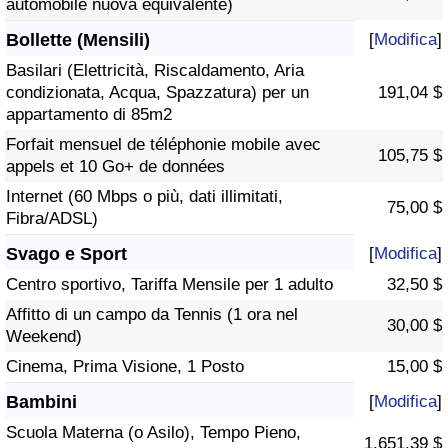
automobile nuova equivalente)
Bollette (Mensili)
[
Modifica
]
Basilari (Elettricità, Riscaldamento, Aria
condizionata, Acqua, Spazzatura) per un
191,04 $
appartamento di 85m2
Forfait mensuel de téléphonie mobile avec
105,75 $
appels et 10 Go+ de données
Internet (60 Mbps o più, dati illimitati,
75,00 $
Fibra/ADSL)
Svago e Sport
[
Modifica
]
Centro sportivo, Tariffa Mensile per 1 adulto
32,50 $
Affitto di un campo da Tennis (1 ora nel
30,00 $
Weekend)
Cinema, Prima Visione, 1 Posto
15,00 $
Bambini
[
Modifica
]
Scuola Materna (o Asilo), Tempo Pieno,
1.651,39 $