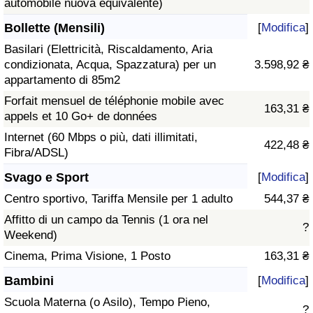
automobile nuova equivalente)
Bollette (Mensili)
[
Modifica
]
Basilari (Elettricità, Riscaldamento, Aria
condizionata, Acqua, Spazzatura) per un
3.598,92 ₴
appartamento di 85m2
Forfait mensuel de téléphonie mobile avec
163,31 ₴
appels et 10 Go+ de données
Internet (60 Mbps o più, dati illimitati,
422,48 ₴
Fibra/ADSL)
Svago e Sport
[
Modifica
]
Centro sportivo, Tariffa Mensile per 1 adulto
544,37 ₴
Affitto di un campo da Tennis (1 ora nel
?
Weekend)
Cinema, Prima Visione, 1 Posto
163,31 ₴
Bambini
[
Modifica
]
Scuola Materna (o Asilo), Tempo Pieno,
?