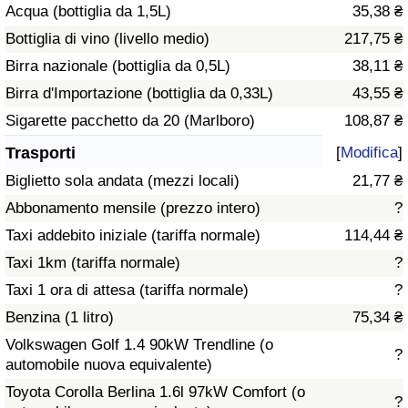
Acqua (bottiglia da 1,5L)
35,38 ₴
Traffico
Bottiglia di vino (livello medio)
217,75 ₴
Indice del Traffico
Birra nazionale (bottiglia da 0,5L)
38,11 ₴
Birra d'Importazione (bottiglia da 0,33L)
43,55 ₴
Indice del traffico (Corrente)
Sigarette pacchetto da 20 (Marlboro)
108,87 ₴
Trasporti
[
Modifica
]
Indice del traffico per Nazione
Biglietto sola andata (mezzi locali)
21,77 ₴
Abbonamento mensile (prezzo intero)
?
Taxi addebito iniziale (tariffa normale)
114,44 ₴
Taxi 1km (tariffa normale)
?
Taxi 1 ora di attesa (tariffa normale)
?
Benzina (1 litro)
75,34 ₴
Volkswagen Golf 1.4 90kW Trendline (o
?
automobile nuova equivalente)
Toyota Corolla Berlina 1.6l 97kW Comfort (o
?