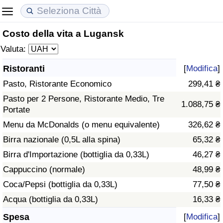
Costo della vita a Lugansk
Costo della vita
Prezzi degli immobili
Qualità della Vita
Valuta:
Indice Del Costo Della Vita (corrente)
Indice del Prezzo delle Case (Corrente)
Indice della Qualità della Vita
Ristoranti
[
Modifica
]
Pasto, Ristorante Economico
299,41 ₴
Indice Del Costo Della Vita
Indice del Prezzo delle Case
Indice della Qualità della Vita (Corrente)
Pasto per 2 Persone, Ristorante Medio, Tre
1.088,75 ₴
Portate
Indice del Costo della Vita per Nazione
Indice del Prezzo delle Case per Nazione
Indice della qualità della vita per Paese
Menu da McDonalds (o menu equivalente)
326,62 ₴
ad Aqaba
Criminalità
Birra nazionale (0,5L alla spina)
65,32 ₴
Birra d'Importazione (bottiglia da 0,33L)
46,27 ₴
Indice del Tasso di Criminalità (Corrente)
Cappuccino (normale)
48,99 ₴
Coca/Pepsi (bottiglia da 0,33L)
77,50 ₴
Indice della Criminalità
Acqua (bottiglia da 0,33L)
16,33 ₴
Indice di criminalità per paese
Spesa
[
Modifica
]