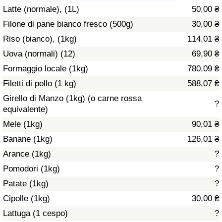
Latte (normale), (1L)
50,00 ₴
Assistenza Sanitaria
Filone di pane bianco fresco (500g)
30,00 ₴
Riso (bianco), (1kg)
114,01 ₴
Indice dell’Assistenza Sanitaria (Corrente)
Uova (normali) (12)
69,90 ₴
Indice dell’Assistenza Sanitaria
Formaggio locale (1kg)
780,09 ₴
Filetti di pollo (1 kg)
588,07 ₴
Indice dell’Assistenza Sanitaria per
Girello di Manzo (1kg) (o carne rossa
?
Nazione
equivalente)
Mele (1kg)
90,01 ₴
Inquinamento
Banane (1kg)
126,01 ₴
Arance (1kg)
?
Indice dell’Inquinamento (Corrente)
Pomodori (1kg)
?
Indice di inquinamento
Patate (1kg)
?
Cipolle (1kg)
30,00 ₴
Indice dell’Inquinamento per Nazione
Lattuga (1 cespo)
?